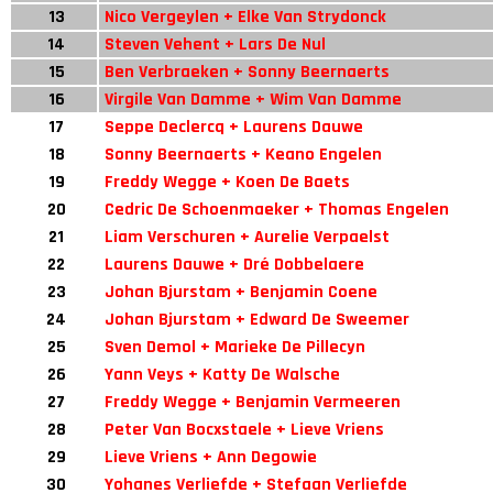
13
Nico Vergeylen + Elke Van Strydonck
14
Steven Vehent + Lars De Nul
15
Ben Verbraeken + Sonny Beernaerts
16
Virgile Van Damme + Wim Van Damme
17
Seppe Declercq + Laurens Dauwe
18
Sonny Beernaerts + Keano Engelen
19
Freddy Wegge + Koen De Baets
20
Cedric De Schoenmaeker + Thomas Engelen
21
Liam Verschuren + Aurelie Verpaelst
22
Laurens Dauwe + Dré Dobbelaere
23
Johan Bjurstam + Benjamin Coene
24
Johan Bjurstam + Edward De Sweemer
25
Sven Demol + Marieke De Pillecyn
26
Yann Veys + Katty De Walsche
27
Freddy Wegge + Benjamin Vermeeren
28
Peter Van Bocxstaele + Lieve Vriens
29
Lieve Vriens + Ann Degowie
30
Yohanes Verliefde + Stefaan Verliefde