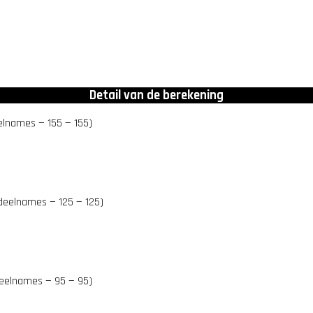
Detail van de berekening
elnames — 155 — 155)
deelnames — 125 — 125)
eelnames — 95 — 95)