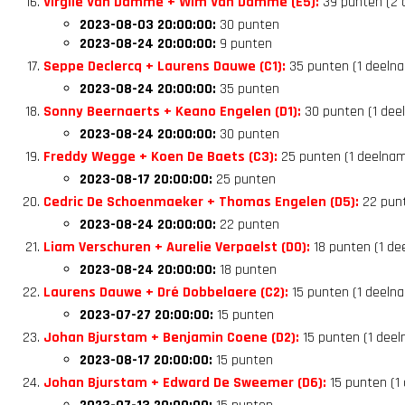
Virgile Van Damme + Wim Van Damme (E5):
39 punten (2 
2023-08-03 20:00:00:
30 punten
2023-08-24 20:00:00:
9 punten
Seppe Declercq + Laurens Dauwe (C1):
35 punten (1 deeln
2023-08-24 20:00:00:
35 punten
Sonny Beernaerts + Keano Engelen (D1):
30 punten (1 dee
2023-08-24 20:00:00:
30 punten
Freddy Wegge + Koen De Baets (C3):
25 punten (1 deelnam
2023-08-17 20:00:00:
25 punten
Cedric De Schoenmaeker + Thomas Engelen (D5):
22 punt
2023-08-24 20:00:00:
22 punten
Liam Verschuren + Aurelie Verpaelst (D0):
18 punten (1 de
2023-08-24 20:00:00:
18 punten
Laurens Dauwe + Dré Dobbelaere (C2):
15 punten (1 deelna
2023-07-27 20:00:00:
15 punten
Johan Bjurstam + Benjamin Coene (D2):
15 punten (1 deel
2023-08-17 20:00:00:
15 punten
Johan Bjurstam + Edward De Sweemer (D6):
15 punten (1 