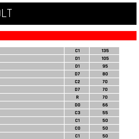
QLT
C1
135
D1
105
D1
95
D7
80
C2
70
D7
70
R
70
D0
66
C3
55
C1
50
C0
50
C1
50