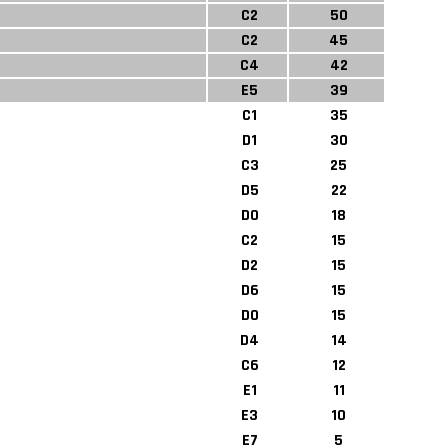
C2
50
C2
45
C4
42
E5
39
C1
35
D1
30
C3
25
D5
22
D0
18
C2
15
D2
15
D6
15
D0
15
D4
14
C6
12
E1
11
E3
10
E7
5