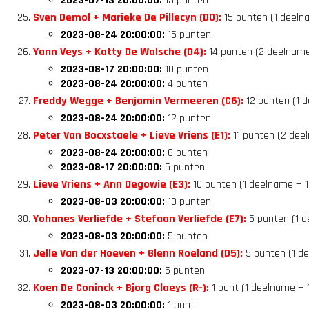
2023-07-13 20:00:00:
15 punten
Sven Demol + Marieke De Pillecyn (D0):
15 punten (1 deeln
2023-08-24 20:00:00:
15 punten
Yann Veys + Katty De Walsche (D4):
14 punten (2 deelname
2023-08-17 20:00:00:
10 punten
2023-08-24 20:00:00:
4 punten
Freddy Wegge + Benjamin Vermeeren (C6):
12 punten (1 d
2023-08-24 20:00:00:
12 punten
Peter Van Bocxstaele + Lieve Vriens (E1):
11 punten (2 deel
2023-08-24 20:00:00:
6 punten
2023-08-17 20:00:00:
5 punten
Lieve Vriens + Ann Degowie (E3):
10 punten (1 deelname — 1
2023-08-03 20:00:00:
10 punten
Yohanes Verliefde + Stefaan Verliefde (E7):
5 punten (1 d
2023-08-03 20:00:00:
5 punten
Jelle Van der Hoeven + Glenn Roeland (D5):
5 punten (1 d
2023-07-13 20:00:00:
5 punten
Koen De Coninck + Bjorg Claeys (R-):
1 punt (1 deelname — 1
2023-08-03 20:00:00:
1 punt