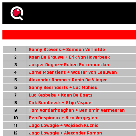
1
Ronny Stevens + Semeon Verliefde
2
Koen De Grauwe + Erik Van Haverbeek
3
Jasper Ooghe + Ruben Barremaecker
4
Jarne Moentjens + Wouter Van Leeuwen
5
Alexander Ramon + Robin De Vlieger
6
Sonny Beernaerts + Luc Mahieu
7
Luc Kesbeke + Koen De Baets
8
Dirk Bombeeck + Stijn Vispoel
9
Tom Vanderhaeghen + Benjamin Vermeeren
10
Ben Despineux + Nico Vergeylen
11
Jago Lowagie + Wojciech Kuznia
12
Jago Lowagie + Alexander Ramon