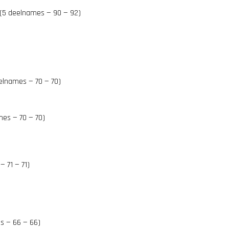
(5 deelnames — 90 — 92)
elnames — 70 — 70)
es — 70 — 70)
 71 — 71)
s — 66 — 66)