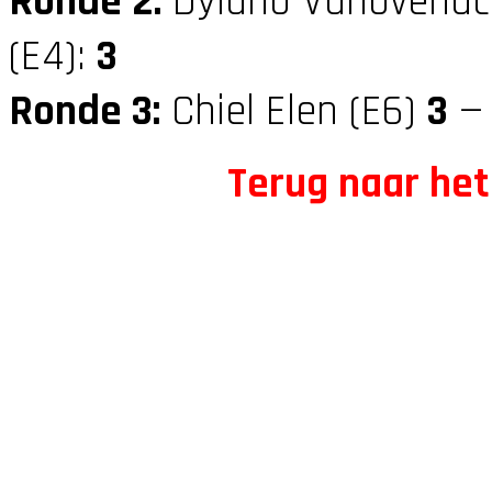
Ronde 2:
Dylano Vanovenac
(E4):
3
Ronde 3:
Chiel Elen (E6)
3
— 
Terug naar het