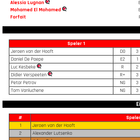
Alessio Lugnan
Mohamed El Mohamed
Forfait
Speler 1
Jeroen van der Hooft
D0
3
Daniel De Paepe
E2
1
Luc Kesbeke
R
2
Didier Verspeeten
R+
3
Petar Petrov
NG
3
Tom Vanluchene
NG
3
E
#
Spele
1
Jeroen van der Hooft
2
Alexander Lutsenko