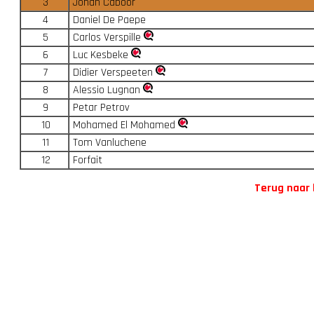
3
Johan Caboor
4
Daniel De Paepe
5
Carlos Verspille
6
Luc Kesbeke
7
Didier Verspeeten
8
Alessio Lugnan
9
Petar Petrov
10
Mohamed El Mohamed
11
Tom Vanluchene
12
Forfait
Terug naar 