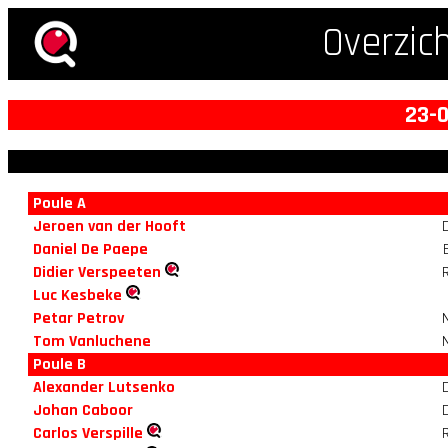
Overzic
23-0
Poule A
Jeroen van der Hooft
Daniel De Paepe
Didier Verspeeten
Luc Kesbeke
Petar Petrov
Tom Vanluchene
Poule B
Alexander Lutsenko
Johan Caboor
Carlos Verspille