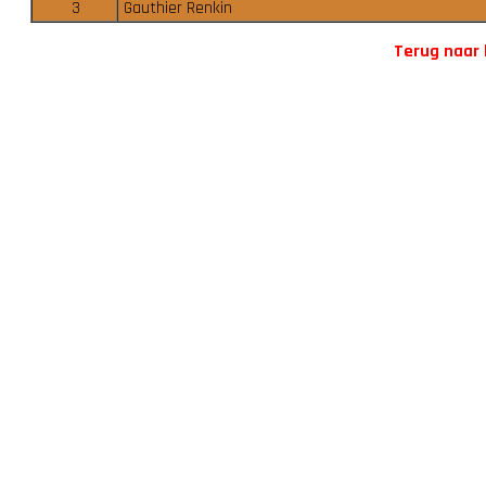
3
Gauthier Renkin
Terug naar 