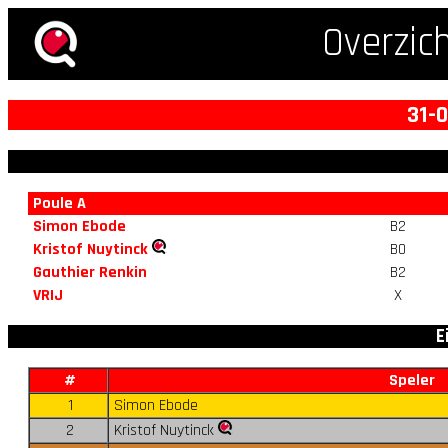
Overzic
31-
Poule A
Simon Ebode
B2
Kristof Nuytinck
B0
Gauthier Renkin
B2
VRIJ
X
E
#
Speler
1
Simon Ebode
2
Kristof Nuytinck