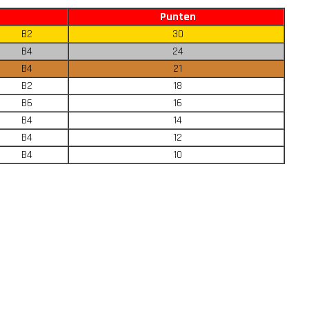
Punten
B2
30
B4
24
B4
21
B2
18
B6
16
B4
14
B4
12
B4
10