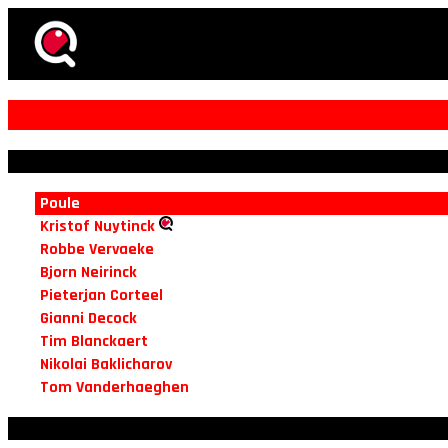
Poule
Kristof Nuytinck
Robbe Vervaeke
Bjorn Neirinck
Pieterjan Corteel
Gianni Decock
Tim Blanckaert
Nikolai Baklicharov
Tom Vanderhaeghen