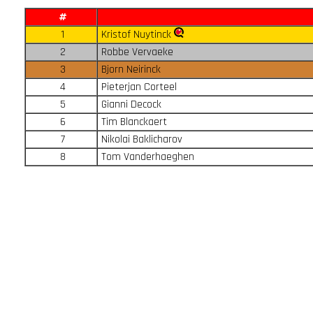
#
1
Kristof Nuytinck
2
Robbe Vervaeke
3
Bjorn Neirinck
4
Pieterjan Corteel
5
Gianni Decock
6
Tim Blanckaert
7
Nikolai Baklicharov
8
Tom Vanderhaeghen