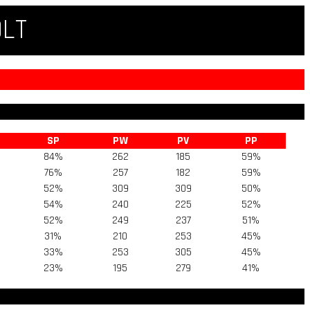
QLT
SP
PW
PV
PP
84%
262
185
59%
76%
257
182
59%
52%
309
309
50%
54%
240
225
52%
52%
249
237
51%
31%
210
253
45%
33%
253
305
45%
23%
195
279
41%