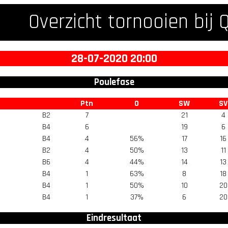
Overzicht tornooien bij 
28-07-2020 20:00
Poulefase
Ptn
O
SW
SV
B2
7
21
4
B4
6
19
6
B4
4
56%
17
16
B2
4
50%
13
11
B6
4
44%
14
13
B4
1
63%
8
18
B4
1
50%
10
20
B4
1
37%
6
20
Eindresultaat