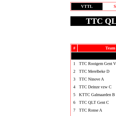
VTTL
S
TTC QLT
#
Team
1
TTC Rooigem Gent 
2
TTC Merelbeke D
3
TTC Ninove A
4
TTC Deinze vzw C
5
KTTC Galmaarden B
6
TTC QLT Gent C
7
TTC Ronse A