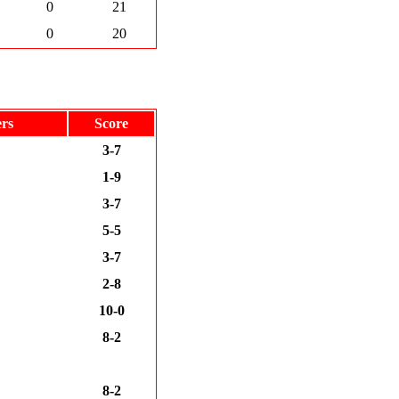
0
21
0
20
rs
Score
3-7
1-9
3-7
5-5
3-7
2-8
10-0
8-2
8-2