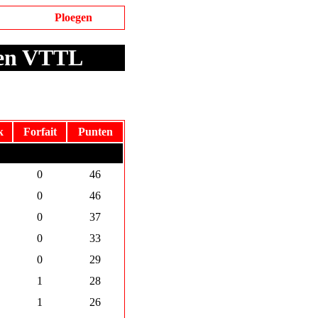
Ploegen
den VTTL
k
Forfait
Punten
0
46
0
46
0
37
0
33
0
29
1
28
1
26