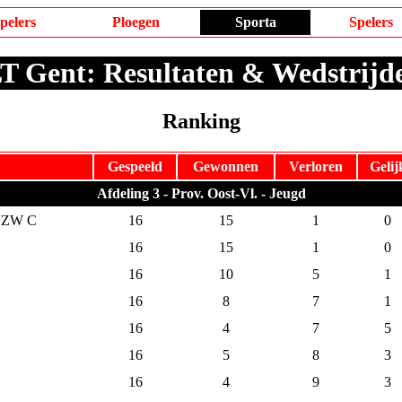
pelers
Ploegen
Sporta
Spelers
 Gent: Resultaten & Wedstrij
Ranking
Gespeeld
Gewonnen
Verloren
Gelij
Afdeling 3 - Prov. Oost-Vl. - Jeugd
VZW C
16
15
1
0
16
15
1
0
16
10
5
1
16
8
7
1
16
4
7
5
16
5
8
3
16
4
9
3