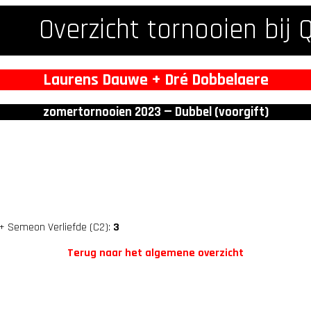
Overzicht tornooien bij 
Laurens Dauwe + Dré Dobbelaere
zomertornooien 2023 — Dubbel (voorgift)
+ Semeon Verliefde (C2):
3
Terug naar het algemene overzicht