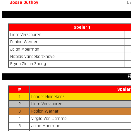
Josse Duthoy
C
Speler 1
Liam Verschuren
Fabian Werner
Jolan Moerman
Nicolas Vandekerckhove
Bryan Ziqian Zhang
E
#
Speler
1
Lander Hinnekens
2
Liam Verschuren
3
Fabian Werner
4
Virgile Van Damme
5
Jolan Moerman