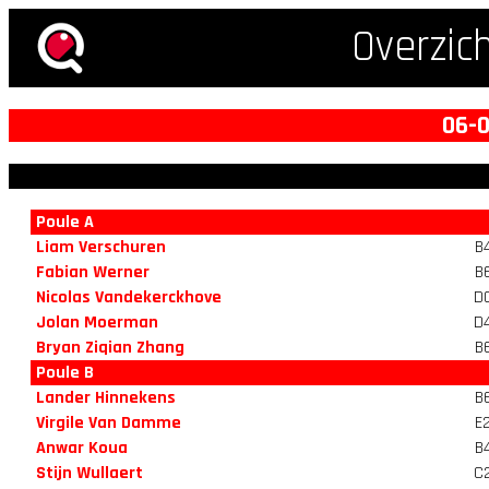
Overzic
06-0
Poule A
Liam Verschuren
B
Fabian Werner
B
Nicolas Vandekerckhove
D
Jolan Moerman
D
Bryan Ziqian Zhang
B
Poule B
Lander Hinnekens
B
Virgile Van Damme
E
Anwar Koua
B
Stijn Wullaert
C