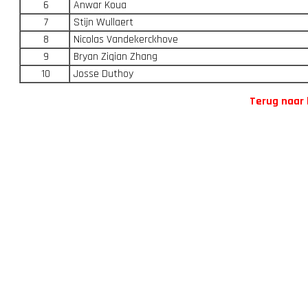
6
Anwar Koua
7
Stijn Wullaert
8
Nicolas Vandekerckhove
9
Bryan Ziqian Zhang
10
Josse Duthoy
Terug naar 