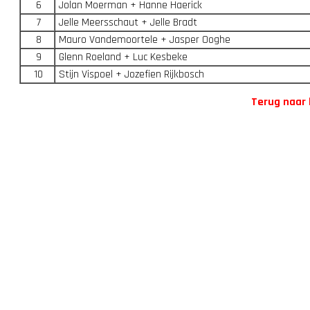
6
Jolan Moerman + Hanne Haerick
7
Jelle Meersschaut + Jelle Bradt
8
Mauro Vandemoortele + Jasper Ooghe
9
Glenn Roeland + Luc Kesbeke
10
Stijn Vispoel + Jozefien Rijkbosch
Terug naar 