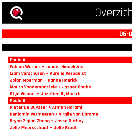
Overzic
06-0
Poule A
Fabian Werner + Lander Hinnekens
Liam Verschuren + Aurelie Verpaelst
Jolan Moerman + Hanne Haerick
Mauro Vandemoortele + Jasper Ooghe
Stijn Vispoel + Jozefien Rijkbosch
Poule B
Pieter De Buysser + Arman Harami
Benjamin Vermeeren + Virgile Van Damme
Bryan Ziqian Zhang + Josse Duthoy
Jelle Meersschaut + Jelle Bradt