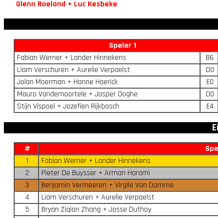
Glenn Roeland + Luc Kesbeke
Speler 1
Fabian Werner + Lander Hinnekens
B6
Liam Verschuren + Aurelie Verpaelst
D0
Jolan Moerman + Hanne Haerick
E0
Mauro Vandemoortele + Jasper Ooghe
D0
Stijn Vispoel + Jozefien Rijkbosch
E4
E
#
Spe
1
Fabian Werner + Lander Hinnekens
2
Pieter De Buysser + Arman Harami
3
Benjamin Vermeeren + Virgile Van Damme
4
Liam Verschuren + Aurelie Verpaelst
5
Bryan Ziqian Zhang + Josse Duthoy