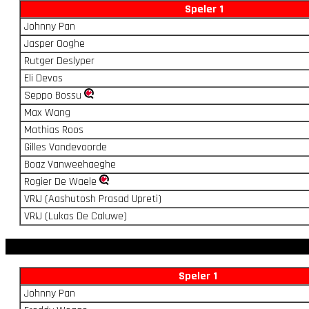
Speler 1
Johnny Pan
Jasper Ooghe
Rutger Deslyper
Eli Devos
Seppo Bossu
Max Wang
Mathias Roos
Gilles Vandevoorde
Boaz Vanweehaeghe
Rogier De Waele
VRIJ (Aashutosh Prasad Upreti)
VRIJ (Lukas De Caluwe)
Speler 1
Johnny Pan