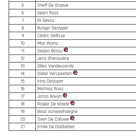
5
Steff De Graeve
6
Geert Roos
7
Eli Devos
8
Rutger Deslyper
9
Cédric Dellisse
10
Max Wang
11
Seppo Bossu
12
Jens Ghesquiere
13
Gilles Vandevoorde
14
Didier Verspeeten
15
Irina Deslyper
16
Mathias Roos
17
Jonas Bovyn
18
Rogier De Waele
19
Boaz Vanweehaeghe
20
Sven De Caluwe
21
Emile De Dobbelaer