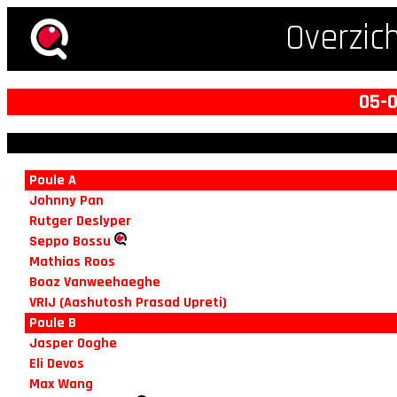
Overzic
05-0
Poule A
Johnny Pan
Rutger Deslyper
Seppo Bossu
Mathias Roos
Boaz Vanweehaeghe
VRIJ (Aashutosh Prasad Upreti)
Poule B
Jasper Ooghe
Eli Devos
Max Wang