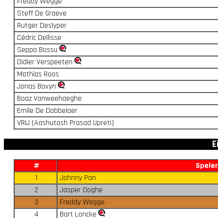
Freddy Wegge
Steff De Graeve
Rutger Deslyper
Cédric Dellisse
Seppo Bossu
Didier Verspeeten
Mathias Roos
Jonas Bovyn
Boaz Vanweehaeghe
Emile De Dobbelaer
VRIJ (Aashutosh Prasad Upreti)
E
#
Speler
1
Johnny Pan
2
Jasper Ooghe
3
Freddy Wegge
4
Bart Loncke