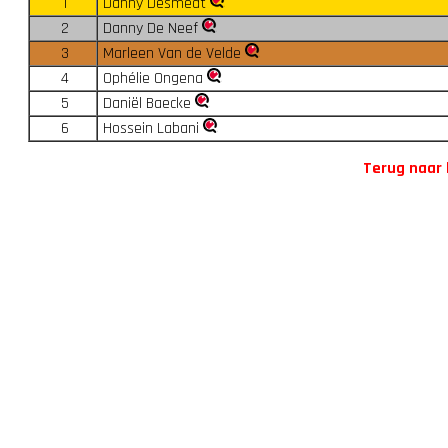
1
Danny Desmedt
2
Danny De Neef
3
Marleen Van de Velde
4
Ophélie Ongena
5
Daniël Baecke
6
Hossein Labani
Terug naar 