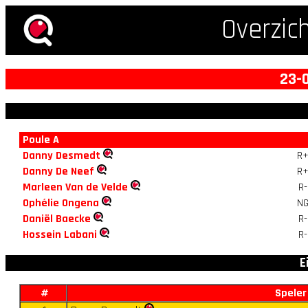
Overzic
23-
Poule A
Danny Desmedt
R
Danny De Neef
R
Marleen Van de Velde
R-
Ophélie Ongena
N
Daniël Baecke
R-
Hossein Labani
R-
E
#
Speler