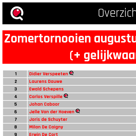
Overzic
Zomertornooien augustu
(+ gelijkwaa
1
Didier Verspeeten
2
Laurens Dauwe
3
Ewald Schepens
4
Carlos Verspille
5
Johan Caboor
6
Jelle Van der Hoeven
7
Joris de Schuyter
8
Milan De Caigny
9
Erwin De Cort