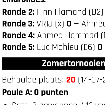
Ronde 2:
Finn Flamand (D2
Ronde 3:
VRIJ (x)
0
— Ahmed
Ronde 4:
Ahmed Hammad (
Ronde 5:
Luc Mahieu (E6)
0
Zomertornooien
Behaalde plaats:
20
(14-07-
Poule A: 0 punten