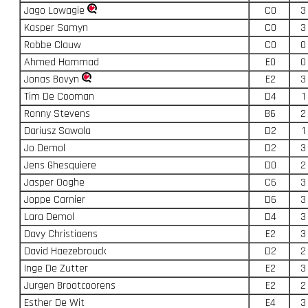
Jago Lowagie
C0
3
Kasper Samyn
C0
3
Robbe Clauw
C0
0
Ahmed Hammad
E0
0
Jonas Bovyn
E2
3
Tim De Cooman
D4
1
Ronny Stevens
B6
2
Dariusz Sawala
D2
1
Jo Demol
D2
3
Jens Ghesquiere
D0
2
Jasper Ooghe
C6
3
Joppe Carnier
D6
3
Lara Demol
D4
3
Davy Christiaens
E2
3
David Haezebrouck
D2
2
Inge De Zutter
E2
3
Jurgen Brootcoorens
E2
2
Esther De Wit
E4
3