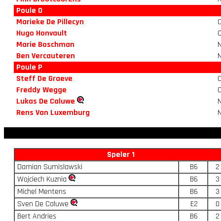
Poule O
Marieke De Pillecyn
Hugo Honvault
Marie Boschman
Ben Vercauteren
Poule P
Steff De Graeve
Freddy Wegge
Lukas De Caluwe
Rens Van Luxemburg
Speler 1
Damian Sumislawski
B6
2
Wojciech Kuznia
B6
3
Michel Mentens
B6
3
Sven De Caluwe
E2
0
Bert Andries
B6
2