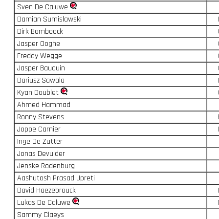
Sven De Caluwe
Damian Sumislawski
Dirk Bombeeck
Jasper Ooghe
Freddy Wegge
Jasper Bauduin
Dariusz Sawala
Kyan Doublet
Ahmed Hammad
Ronny Stevens
Joppe Carnier
Inge De Zutter
Jonas Devulder
Jenske Rodenburg
Aashutosh Prasad Upreti
David Haezebrouck
Lukas De Caluwe
Sammy Claeys