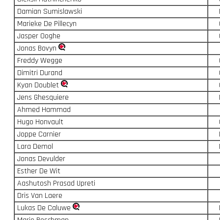
Damian Sumislawski
Marieke De Pillecyn
Jasper Ooghe
Jonas Bovyn
Freddy Wegge
Dimitri Durand
Kyan Doublet
Jens Ghesquiere
Ahmed Hammad
Hugo Honvault
Joppe Carnier
Lara Demol
Jonas Devulder
Esther De Wit
Aashutosh Prasad Upreti
Dris Van Laere
Lukas De Caluwe