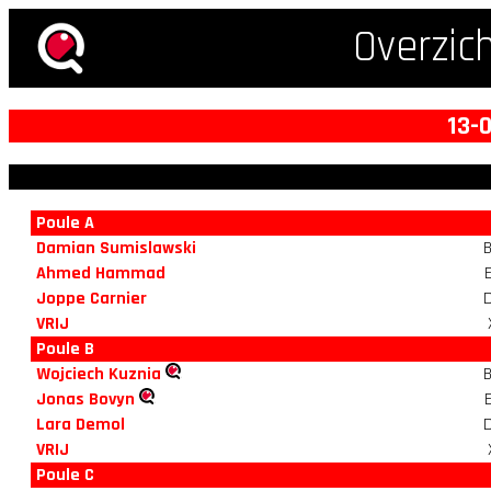
Overzic
13-
Poule A
Damian Sumislawski
Ahmed Hammad
Joppe Carnier
VRIJ
Poule B
Wojciech Kuznia
Jonas Bovyn
Lara Demol
VRIJ
Poule C