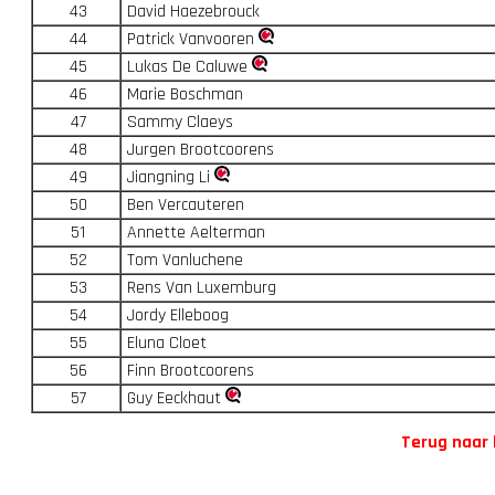
43
David Haezebrouck
44
Patrick Vanvooren
45
Lukas De Caluwe
46
Marie Boschman
47
Sammy Claeys
48
Jurgen Brootcoorens
49
Jiangning Li
50
Ben Vercauteren
51
Annette Aelterman
52
Tom Vanluchene
53
Rens Van Luxemburg
54
Jordy Elleboog
55
Eluna Cloet
56
Finn Brootcoorens
57
Guy Eeckhaut
Terug naar 