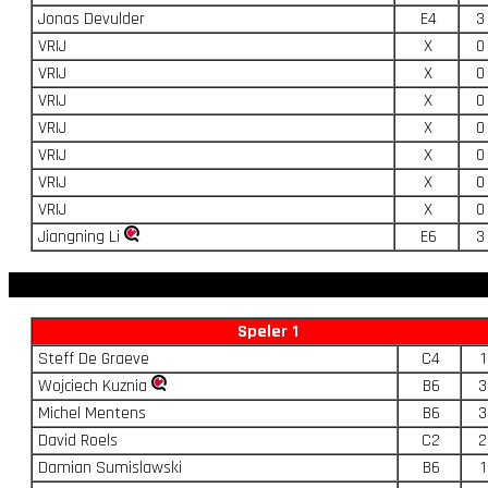
Jonas Devulder
E4
3
VRIJ
X
0
VRIJ
X
0
VRIJ
X
0
VRIJ
X
0
VRIJ
X
0
VRIJ
X
0
VRIJ
X
0
Jiangning Li
E6
3
Speler 1
Steff De Graeve
C4
1
Wojciech Kuznia
B6
3
Michel Mentens
B6
3
David Roels
C2
2
Damian Sumislawski
B6
1