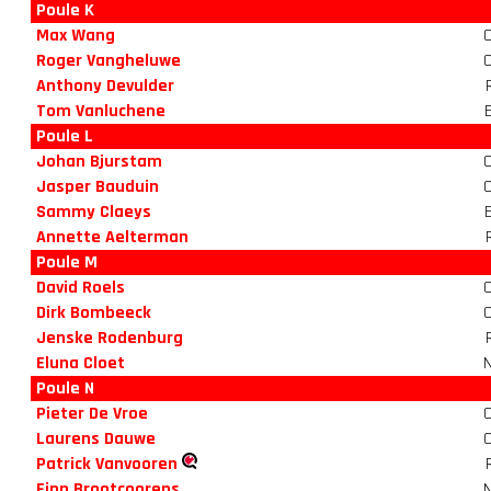
Poule K
Max Wang
Roger Vangheluwe
Anthony Devulder
Tom Vanluchene
Poule L
Johan Bjurstam
Jasper Bauduin
Sammy Claeys
Annette Aelterman
Poule M
David Roels
Dirk Bombeeck
Jenske Rodenburg
Eluna Cloet
Poule N
Pieter De Vroe
Laurens Dauwe
Patrick Vanvooren
Finn Brootcoorens