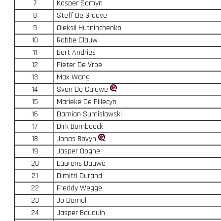
7
Kasper Samyn
8
Steff De Graeve
9
Oleksii Hutninchenko
10
Robbe Clauw
11
Bert Andries
12
Pieter De Vroe
13
Max Wang
14
Sven De Caluwe
15
Marieke De Pillecyn
16
Damian Sumislawski
17
Dirk Bombeeck
18
Jonas Bovyn
19
Jasper Ooghe
20
Laurens Dauwe
21
Dimitri Durand
22
Freddy Wegge
23
Jo Demol
24
Jasper Bauduin