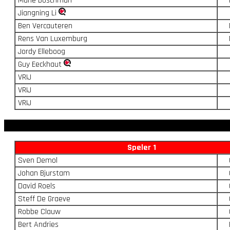
Marie Boschman
Jiangning Li
Ben Vercauteren
Rens Van Luxemburg
Jordy Elleboog
Guy Eeckhaut
VRIJ
VRIJ
VRIJ
Speler 1
Sven Demol
Johan Bjurstam
David Roels
Steff De Graeve
Robbe Clauw
Bert Andries