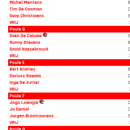
Michel Mentens
Tim De Cooman
Davy Christiaens
VRIJ
Poule D
Sven De Caluwe
Ronny Stevens
David Haezebrouck
VRIJ
Poule E
Bert Andries
Dariusz Sawala
Inge De Zutter
VRIJ
Poule F
Jago Lowagie
Jo Demol
Jurgen Brootcoorens
VRIJ
Poule G