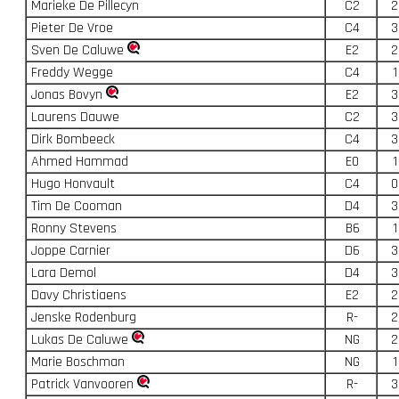
Marieke De Pillecyn
C2
2
Pieter De Vroe
C4
3
Sven De Caluwe
E2
2
Freddy Wegge
C4
1
Jonas Bovyn
E2
3
Laurens Dauwe
C2
3
Dirk Bombeeck
C4
3
Ahmed Hammad
E0
1
Hugo Honvault
C4
0
Tim De Cooman
D4
3
Ronny Stevens
B6
1
Joppe Carnier
D6
3
Lara Demol
D4
3
Davy Christiaens
E2
2
Jenske Rodenburg
R-
2
Lukas De Caluwe
NG
2
Marie Boschman
NG
1
Patrick Vanvooren
R-
3