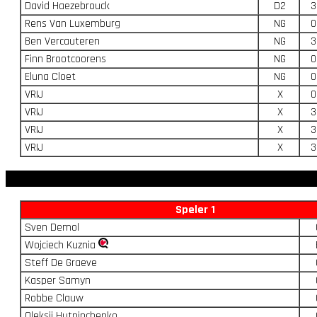
David Haezebrouck
D2
3
Rens Van Luxemburg
NG
0
Ben Vercauteren
NG
3
Finn Brootcoorens
NG
0
Eluna Cloet
NG
0
VRIJ
X
0
VRIJ
X
3
VRIJ
X
3
VRIJ
X
3
Speler 1
Sven Demol
Wojciech Kuznia
Steff De Graeve
Kasper Samyn
Robbe Clauw
Oleksii Hutninchenko