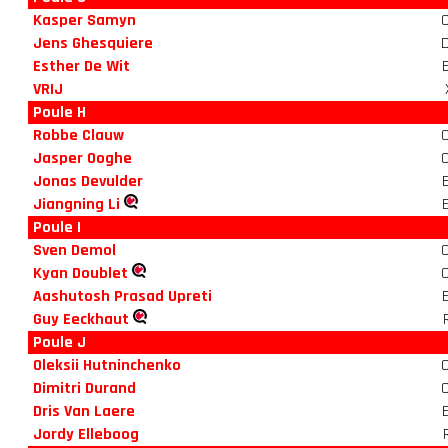
Kasper Samyn
Jens Ghesquiere
Esther De Wit
VRIJ
Poule H
Robbe Clauw
Jasper Ooghe
Jonas Devulder
Jiangning Li
Poule I
Sven Demol
Kyan Doublet
Aashutosh Prasad Upreti
Guy Eeckhaut
Poule J
Oleksii Hutninchenko
Dimitri Durand
Dris Van Laere
Jordy Elleboog