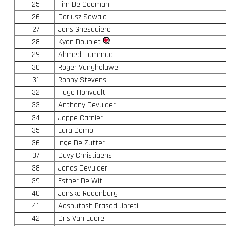
25
Tim De Cooman
26
Dariusz Sawala
27
Jens Ghesquiere
28
Kyan Doublet
29
Ahmed Hammad
30
Roger Vangheluwe
31
Ronny Stevens
32
Hugo Honvault
33
Anthony Devulder
34
Joppe Carnier
35
Lara Demol
36
Inge De Zutter
37
Davy Christiaens
38
Jonas Devulder
39
Esther De Wit
40
Jenske Rodenburg
41
Aashutosh Prasad Upreti
42
Dris Van Laere