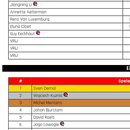
Jiangning Li
Annette Aelterman
Rens Van Luxemburg
Eluna Cloet
Guy Eeckhaut
VRIJ
VRIJ
VRIJ
E
#
Spele
1
Sven Demol
2
Wojciech Kuznia
3
Michel Mentens
4
Johan Bjurstam
5
David Roels
6
Jago Lowagie