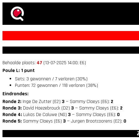
Behaalde plaats:
47
(13-07-2025 14:00; E6)
Poule L: 1 punt
Sets: 3 gewonnen / 7 verloren (30%)
Punten: 72 gewonnen / 118 verloren (38%)
Eindrondes:
Ronde 2:
Inge De Zutter (E2)
3
— Sammy Claeys (E6):
2
Ronde 3:
David Haezebrouck (D2)
3
— Sammy Claeys (E6):
2
Ronde 4:
Lukas De Caluwe (NG)
3
— Sammy Claeys (E6):
0
Ronde 5:
Sammy Claeys (E6)
3
— Jurgen Brootcoorens (E2):
0