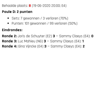
Behaalde plaats:
8
(19-06-2020 20:00; E4)
Poule D: 2 punten
Sets: 7 gewonnen / 3 verloren (70%)
Punten: 101 gewonnen / 99 verloren (50%)
Eindrondes:
Ronde 2:
Joris de Schuyter (E2)
3
— Sammy Claeys (E4):
0
Ronde 3:
Luc Mahieu (NG)
3
— Sammy Claeys (E4):
1
Ronde 4:
Gina Vijncke (E4)
3
— Sammy Claeys (E4):
2