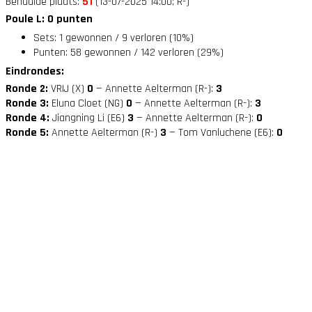
Behaalde plaats:
51
(13-07-2025 14:00; R-)
Poule L: 0 punten
Sets: 1 gewonnen / 9 verloren (10%)
Punten: 58 gewonnen / 142 verloren (29%)
Eindrondes:
Ronde 2:
VRIJ (X)
0
— Annette Aelterman (R-):
3
Ronde 3:
Eluna Cloet (NG)
0
— Annette Aelterman (R-):
3
Ronde 4:
Jiangning Li (E6)
3
— Annette Aelterman (R-):
0
Ronde 5:
Annette Aelterman (R-)
3
— Tom Vanluchene (E6):
0