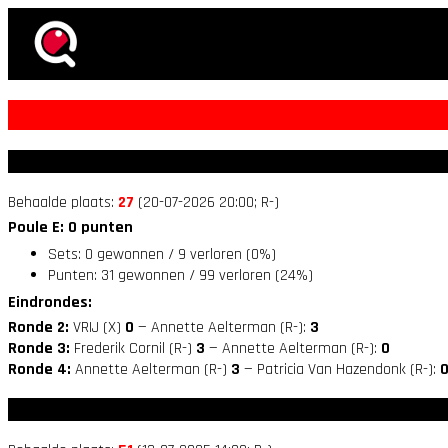
Behaalde plaats:
27
(20-07-2026 20:00; R-)
Poule E: 0 punten
Sets: 0 gewonnen / 9 verloren (0%)
Punten: 31 gewonnen / 99 verloren (24%)
Eindrondes:
Ronde 2:
VRIJ (X)
0
— Annette Aelterman (R-):
3
Ronde 3:
Frederik Cornil (R-)
3
— Annette Aelterman (R-):
0
Ronde 4:
Annette Aelterman (R-)
3
— Patricia Van Hazendonk (R-):