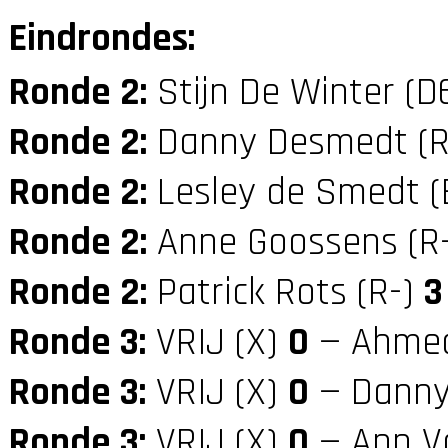
Eindrondes:
Ronde 2:
Stijn De Winter (D
Ronde 2:
Danny Desmedt (
Ronde 2:
Lesley de Smedt (
Ronde 2:
Anne Goossens (R
Ronde 2:
Patrick Rots (R-)
3
Ronde 3:
VRIJ (X)
0
— Ahmed
Ronde 3:
VRIJ (X)
0
— Danny 
Ronde 3:
VRIJ (X)
0
— Ann V