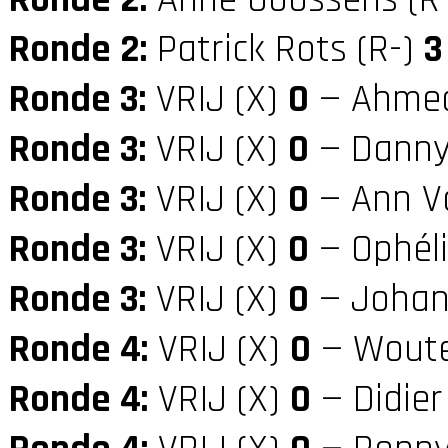
Ronde 2:
Anne Goossens (R
Ronde 2:
Patrick Rots (R-)
3
Ronde 3:
VRIJ (X)
0
— Ahmed
Ronde 3:
VRIJ (X)
0
— Danny 
Ronde 3:
VRIJ (X)
0
— Ann V
Ronde 3:
VRIJ (X)
0
— Ophél
Ronde 3:
VRIJ (X)
0
— Johan 
Ronde 4:
VRIJ (X)
0
— Woute
Ronde 4:
VRIJ (X)
0
— Didier