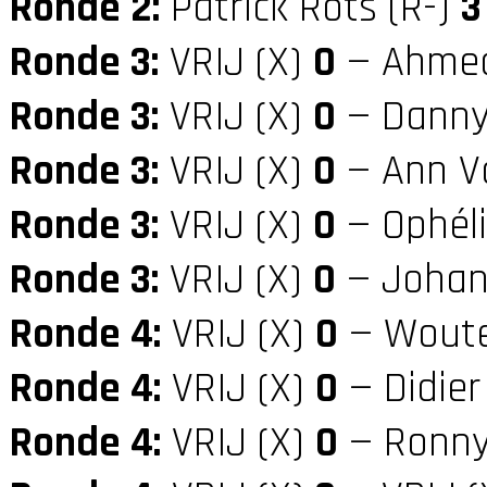
Ronde 2:
Patrick Rots (R-)
3
Ronde 3:
VRIJ (X)
0
— Ahmed
Ronde 3:
VRIJ (X)
0
— Danny 
Ronde 3:
VRIJ (X)
0
— Ann V
Ronde 3:
VRIJ (X)
0
— Ophél
Ronde 3:
VRIJ (X)
0
— Johan 
Ronde 4:
VRIJ (X)
0
— Woute
Ronde 4:
VRIJ (X)
0
— Didier
Ronde 4:
VRIJ (X)
0
— Ronny