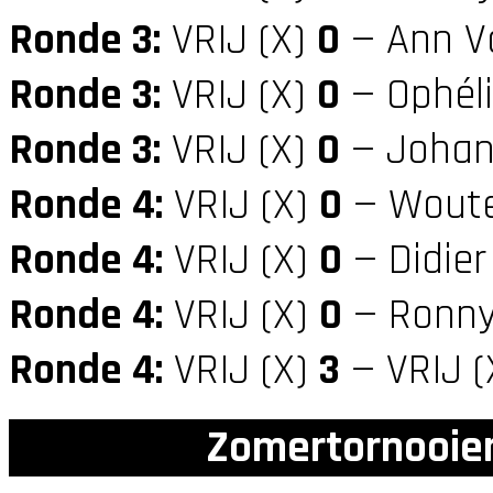
Ronde 3:
VRIJ (X)
0
— Ann V
Ronde 3:
VRIJ (X)
0
— Ophél
Ronde 3:
VRIJ (X)
0
— Johan 
Ronde 4:
VRIJ (X)
0
— Woute
Ronde 4:
VRIJ (X)
0
— Didier
Ronde 4:
VRIJ (X)
0
— Ronny
Ronde 4:
VRIJ (X)
3
— VRIJ (
Zomertornooien