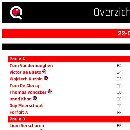
Overzic
22-
Poule A
Tom Vanderhaeghen
B4
Victor De Baets
C4
Wojciech Kuznia
C2
Tom De Clercq
C0
Thomas Vanacker
D0
Imad Khan
D6
Guy Meerschaut
C2
Forfait A
FF
Poule B
Liam Verschuren
B6