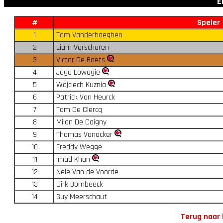
E
#
Speler
1
Tom Vanderhaeghen
2
Liam Verschuren
3
Victor De Baets
4
Jago Lowagie
5
Wojciech Kuznia
6
Patrick Van Heurck
7
Tom De Clercq
8
Milan De Caigny
9
Thomas Vanacker
10
Freddy Wegge
11
Imad Khan
12
Nele Van de Voorde
13
Dirk Bombeeck
14
Guy Meerschaut
Terug naar 