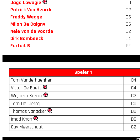
Jago Lowagie
C0
Patrick Van Heurck
C2
Freddy Wegge
C6
Milan De Caigny
D6
Nele Van de Voorde
C2
Dirk Bombeeck
C4
Forfait B
FF
Speler 1
Tom Vanderhaeghen
B4
Victor De Baets
C4
Wojciech Kuznia
C2
Tom De Clercq
C0
Thomas Vanacker
D0
Imad Khan
D6
Guy Meerschaut
C2