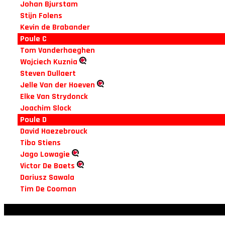
Johan Bjurstam
Stijn Folens
Kevin de Brabander
Poule C
Tom Vanderhaeghen
Wojciech Kuznia
Steven Dullaert
Jelle Van der Hoeven
Elke Van Strydonck
Joachim Slock
Poule D
David Haezebrouck
Tibo Stiens
Jago Lowagie
Victor De Baets
Dariusz Sawala
Tim De Cooman