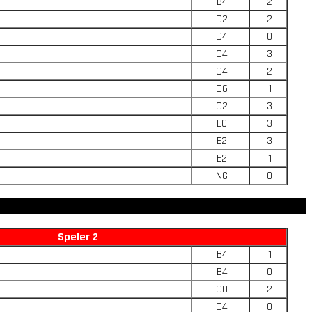
B4
2
D2
2
D4
0
C4
3
C4
2
C6
1
C2
3
E0
3
E2
3
E2
1
NG
0
Speler 2
B4
1
B4
0
C0
2
D4
0