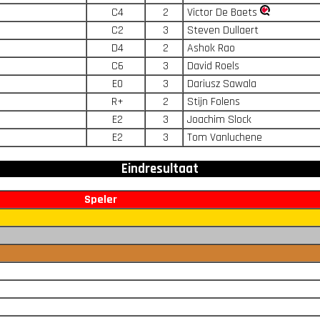
C4
2
Victor De Baets
C2
3
Steven Dullaert
D4
2
Ashok Rao
C6
3
David Roels
E0
3
Dariusz Sawala
R+
2
Stijn Folens
E2
3
Joachim Slock
E2
3
Tom Vanluchene
Eindresultaat
Speler