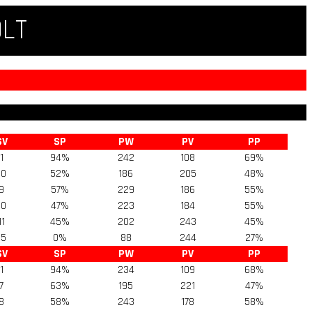
QLT
SV
SP
PW
PV
PP
1
94%
242
108
69%
10
52%
186
205
48%
9
57%
229
186
55%
10
47%
223
184
55%
11
45%
202
243
45%
15
0%
88
244
27%
SV
SP
PW
PV
PP
1
94%
234
109
68%
7
63%
195
221
47%
8
58%
243
178
58%