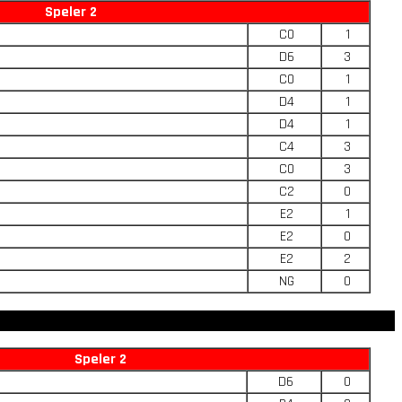
Speler 2
C0
1
D6
3
C0
1
D4
1
D4
1
C4
3
C0
3
C2
0
E2
1
E2
0
E2
2
NG
0
Speler 2
D6
0