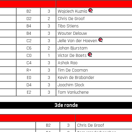
B2
3
Wojciech Kuznia
D2
2
Chris De Groof
B4
3
Tibo Stiens
B4
3
Wouter Delouw
C2
3
Jelle Van der Hoeven
C6
2
Johan Bjurstam
C0
1
Victor De Baets
C4
3
Ashok Rao
R+
3
Tim De Cooman
E0
3
Kevin de Brabander
D4
3
Joachim Slock
E2
3
Tom Vanluchene
3de ronde
B2
3
Chris De Groof