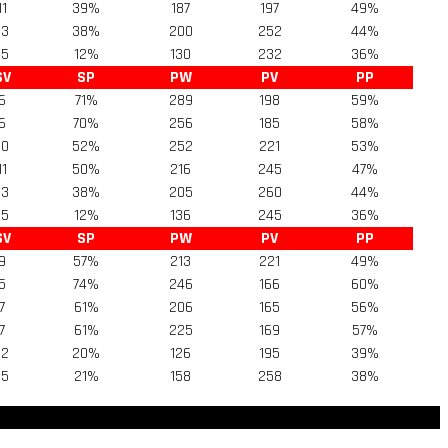
11
39%
187
197
49%
13
38%
200
252
44%
15
12%
130
232
36%
SV
SP
PW
PV
PP
6
71%
289
198
59%
6
70%
256
185
58%
10
52%
252
221
53%
11
50%
216
245
47%
13
38%
205
260
44%
15
12%
136
245
36%
SV
SP
PW
PV
PP
9
57%
213
221
49%
5
74%
246
166
60%
7
61%
206
165
56%
7
61%
225
169
57%
12
20%
126
195
39%
15
21%
158
258
38%