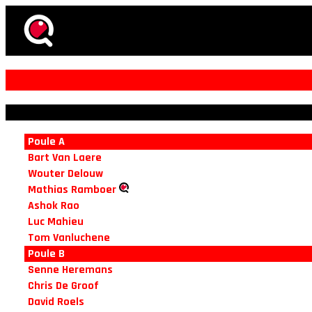
Poule A
Bart Van Laere
Wouter Delouw
Mathias Ramboer
Ashok Rao
Luc Mahieu
Tom Vanluchene
Poule B
Senne Heremans
Chris De Groof
David Roels