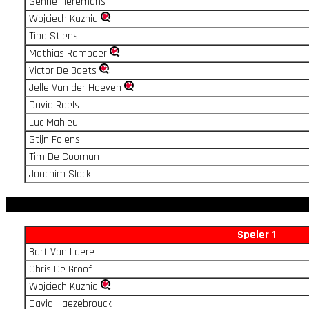
Senne Heremans
Wojciech Kuznia
Tibo Stiens
Mathias Ramboer
Victor De Baets
Jelle Van der Hoeven
David Roels
Luc Mahieu
Stijn Folens
Tim De Cooman
Joachim Slock
Speler 1
Bart Van Laere
Chris De Groof
Wojciech Kuznia
David Haezebrouck