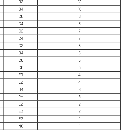
D2
12
D4
10
C0
8
C4
8
C2
7
C4
7
C2
6
D4
6
C6
5
C0
5
E0
4
E2
4
D4
3
R+
3
E2
2
E2
2
E2
1
NG
1