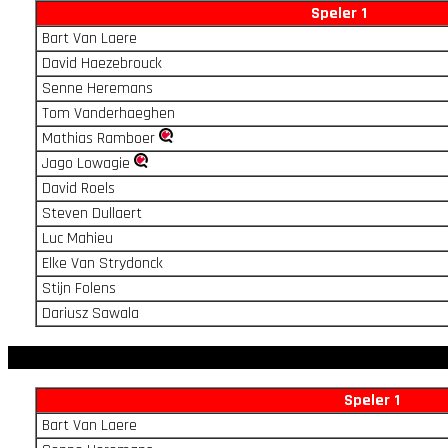
Speler 1
Bart Van Laere
David Haezebrouck
Senne Heremans
Tom Vanderhaeghen
Mathias Ramboer
Jago Lowagie
David Roels
Steven Dullaert
Luc Mahieu
Elke Van Strydonck
Stijn Folens
Dariusz Sawala
Speler 1
Bart Van Laere