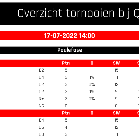
Overzicht tornooien bij 
17-07-2022 14:00
Poulefase
Ptn
O
SW
B2
5
15
D4
3
1%
11
C2
3
0%
12
C2
2
1%
9
R+
2
0%
9
NG
0
0
Ptn
O
SW
B4
5
15
D6
4
12
C0
3
11