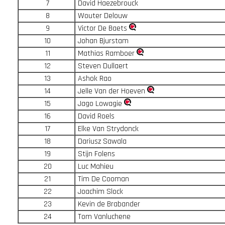
7
David Haezebrouck
8
Wouter Delouw
9
Victor De Baets
10
Johan Bjurstam
11
Mathias Ramboer
12
Steven Dullaert
13
Ashok Rao
14
Jelle Van der Hoeven
15
Jago Lowagie
16
David Roels
17
Elke Van Strydonck
18
Dariusz Sawala
19
Stijn Folens
20
Luc Mahieu
21
Tim De Cooman
22
Joachim Slock
23
Kevin de Brabander
24
Tom Vanluchene