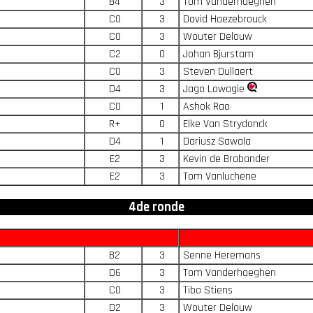
B4
3
Tom Vanderhaeghen
C0
3
David Haezebrouck
C0
3
Wouter Delouw
C2
0
Johan Bjurstam
C0
3
Steven Dullaert
D4
3
Jago Lowagie
C0
1
Ashok Rao
R+
0
Elke Van Strydonck
D4
1
Dariusz Sawala
E2
3
Kevin de Brabander
E2
3
Tom Vanluchene
4de ronde
B2
3
Senne Heremans
D6
3
Tom Vanderhaeghen
C0
3
Tibo Stiens
D2
3
Wouter Delouw