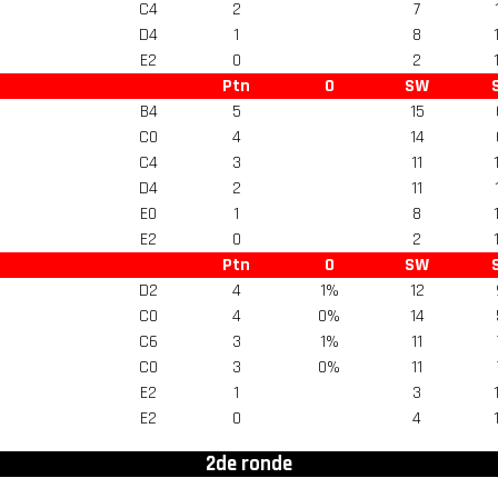
C4
2
7
D4
1
8
E2
0
2
Ptn
O
SW
B4
5
15
C0
4
14
C4
3
11
D4
2
11
E0
1
8
E2
0
2
Ptn
O
SW
D2
4
1%
12
C0
4
0%
14
C6
3
1%
11
C0
3
0%
11
E2
1
3
E2
0
4
2de ronde