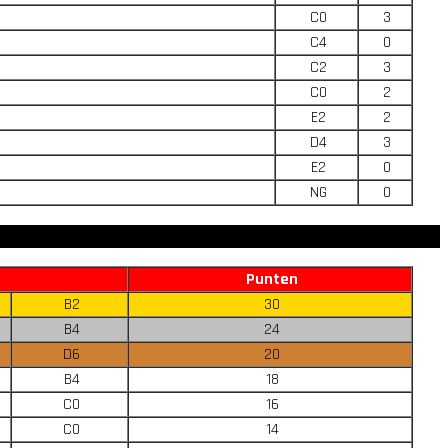
C0
3
C4
0
C2
3
C0
2
E2
2
D4
3
E2
0
NG
0
Punten
B2
30
B4
24
D6
20
B4
18
C0
16
C0
14