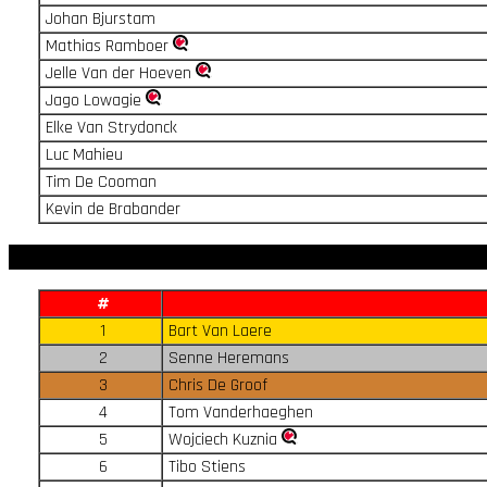
Johan Bjurstam
Mathias Ramboer
Jelle Van der Hoeven
Jago Lowagie
Elke Van Strydonck
Luc Mahieu
Tim De Cooman
Kevin de Brabander
#
1
Bart Van Laere
2
Senne Heremans
3
Chris De Groof
4
Tom Vanderhaeghen
5
Wojciech Kuznia
6
Tibo Stiens