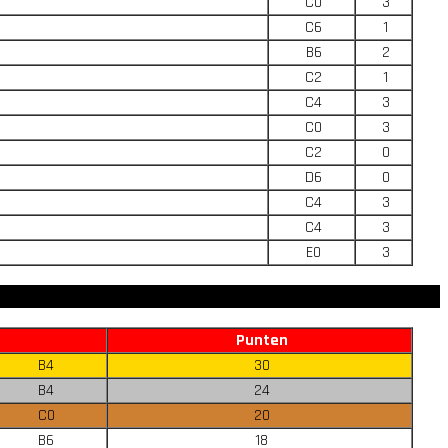
C0
3
C6
1
B6
2
C2
1
C4
3
C0
3
C2
0
D6
0
C4
3
C4
3
E0
3
Punten
B4
30
B4
24
C0
20
B6
18