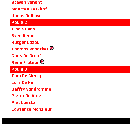
Steven Vehent
Maarten Kerkhof
Jonas Delhove
Poule C
Tibo Stiens
Sven Demol
Rutger Lazou
Thomas Vanacker
Chris De Groof
Remi Frateur
Poule D
Tom De Clercq
Lars De Nul
Jeffry Vandromme
Pieter De Vroe
Piet Loeckx
Lawrence Monsieur