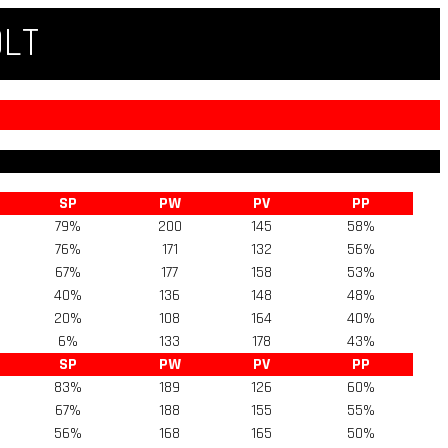
QLT
SP
PW
PV
PP
79%
200
145
58%
76%
171
132
56%
67%
177
158
53%
40%
136
148
48%
20%
108
164
40%
6%
133
178
43%
SP
PW
PV
PP
83%
189
126
60%
67%
188
155
55%
56%
168
165
50%