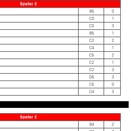
Speler 2
B6
0
C0
1
C0
3
B6
1
C2
2
C4
1
C6
2
C2
1
C2
3
D6
3
C6
0
C4
3
Speler 2
B4
2