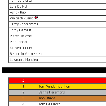
Tom De Clercq
Lars De Nul
Ashok Rao
Wojciech Kuznia
Jeffry Vandromme
Jordy De Wulf
Pieter De Vroe
Piet Loeckx
Steven Dullaert
Benjamin Vermeeren
Lawrence Monsieur
#
1
Tom Vanderhaeghen
2
Senne Heremans
3
Tibo Stiens
4
Tom De Clercq