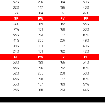
52%
207
184
53%
32%
147
196
43%
6%
104
177
37%
SP
PW
PV
PP
74%
189
152
55%
71%
181
160
53%
55%
193
187
51%
41%
200
207
49%
38%
191
197
49%
24%
131
182
42%
SP
PW
PV
PP
68%
193
166
54%
55%
196
192
51%
52%
233
231
50%
45%
198
187
51%
55%
187
183
51%
25%
165
213
44%