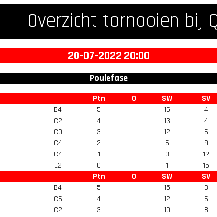
Overzicht tornooien bij 
20-07-2022 20:00
Poulefase
Ptn
O
SW
SV
B4
5
15
4
C2
4
13
4
C0
3
12
6
C4
2
6
9
C4
1
3
12
E2
0
1
15
Ptn
O
SW
SV
B4
5
15
3
C6
4
12
6
C2
3
10
8