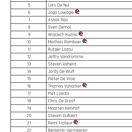
5
Lars De Nul
6
Jago Lowagie
7
Ashok Rao
8
Sven Demol
9
Wojciech Kuznia
10
Mathias Ramboer
11
Rutger Lazou
12
Jeffry Vandromme
13
Steven Vehent
14
Jordy De Wulf
15
Pieter De Vroe
16
Thomas Vanacker
17
Piet Loeckx
18
Chris De Groof
19
Maarten Kerkhof
20
Steven Dullaert
21
Remi Frateur
22
Benjamin Vermeeren