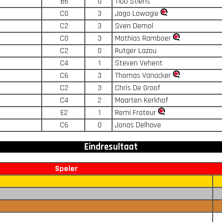
B6
0
Tibo Stiens
C0
3
Jago Lowagie
C2
3
Sven Demol
C0
3
Mathias Ramboer
C2
0
Rutger Lazou
C4
1
Steven Vehent
C6
3
Thomas Vanacker
C2
3
Chris De Groof
C4
2
Maarten Kerkhof
E2
1
Remi Frateur
C6
0
Jonas Delhove
Eindresultaat
Speler