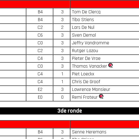
B4
3
Tom De Clercq
B4
3
Tibo Stiens
C2
2
Lars De Nul
C6
3
Sven Demol
C0
3
Jeffry Vandromme
C2
3
Rutger Lazou
C4
3
Pieter De Vroe
C0
3
Thomas Vanacker
C4
1
Piet Loeckx
C4
1
Chris De Groof
E2
3
Lawrence Monsieur
E0
0
Remi Frateur
3de ronde
B4
3
Senne Heremans