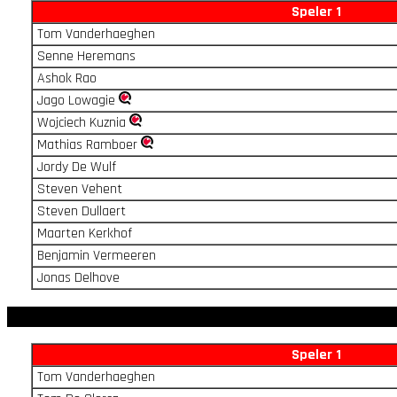
Speler 1
Tom Vanderhaeghen
Senne Heremans
Ashok Rao
Jago Lowagie
Wojciech Kuznia
Mathias Ramboer
Jordy De Wulf
Steven Vehent
Steven Dullaert
Maarten Kerkhof
Benjamin Vermeeren
Jonas Delhove
Speler 1
Tom Vanderhaeghen