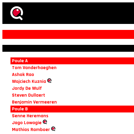
Poule A
Tom Vanderhaeghen
Ashok Rao
Wojciech Kuznia
Jordy De Wulf
Steven Dullaert
Benjamin Vermeeren
Poule B
Senne Heremans
Jago Lowagie
Mathias Ramboer