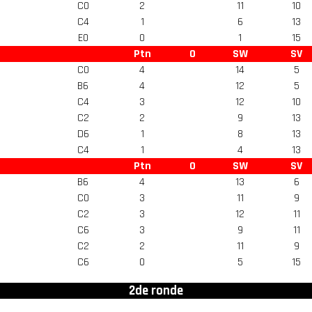
C0
2
11
10
C4
1
6
13
E0
0
1
15
Ptn
O
SW
SV
C0
4
14
5
B6
4
12
5
C4
3
12
10
C2
2
9
13
D6
1
8
13
C4
1
4
13
Ptn
O
SW
SV
B6
4
13
6
C0
3
11
9
C2
3
12
11
C6
3
9
11
C2
2
11
9
C6
0
5
15
2de ronde