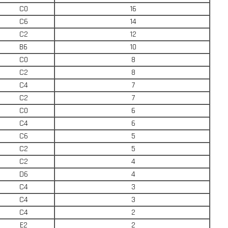
C0
16
C6
14
C2
12
B6
10
C0
8
C2
8
C4
7
C2
7
C0
6
C4
6
C6
5
C2
5
C2
4
D6
4
C4
3
C4
3
C4
2
E2
2