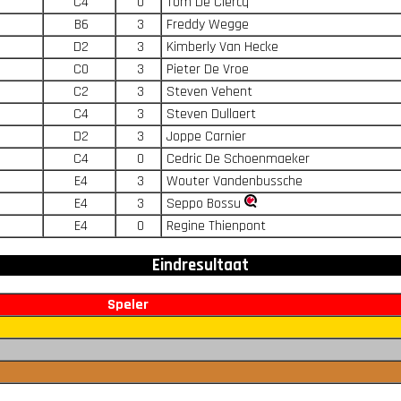
C4
0
Tom De Clercq
B6
3
Freddy Wegge
D2
3
Kimberly Van Hecke
C0
3
Pieter De Vroe
C2
3
Steven Vehent
C4
3
Steven Dullaert
D2
3
Joppe Carnier
C4
0
Cedric De Schoenmaeker
E4
3
Wouter Vandenbussche
E4
3
Seppo Bossu
E4
0
Regine Thienpont
Eindresultaat
Speler