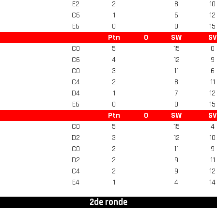
E2
2
8
10
C6
1
6
12
E6
0
0
15
Ptn
O
SW
SV
C0
5
15
0
C6
4
12
9
C0
3
11
6
C4
2
8
11
D4
1
7
12
E6
0
0
15
Ptn
O
SW
SV
C0
5
15
4
D2
3
12
10
C0
2
11
9
D2
2
9
11
C4
2
9
12
E4
1
4
14
2de ronde