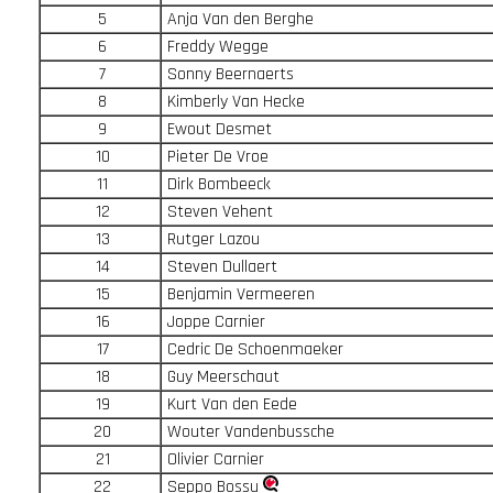
5
Anja Van den Berghe
6
Freddy Wegge
7
Sonny Beernaerts
8
Kimberly Van Hecke
9
Ewout Desmet
10
Pieter De Vroe
11
Dirk Bombeeck
12
Steven Vehent
13
Rutger Lazou
14
Steven Dullaert
15
Benjamin Vermeeren
16
Joppe Carnier
17
Cedric De Schoenmaeker
18
Guy Meerschaut
19
Kurt Van den Eede
20
Wouter Vandenbussche
21
Olivier Carnier
22
Seppo Bossu