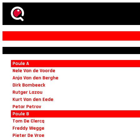
Poule A
Nele Van de Voorde
Anja Van den Berghe
Dirk Bombeeck
Rutger Lazou
Kurt Van den Eede
Petar Petrov
Poule B
Tom De Clercq
Freddy Wegge
Pieter De Vroe