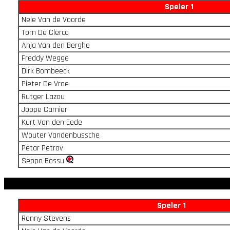
Speler 1
Nele Van de Voorde
Tom De Clercq
Anja Van den Berghe
Freddy Wegge
Dirk Bombeeck
Pieter De Vroe
Rutger Lazou
Joppe Carnier
Kurt Van den Eede
Wouter Vandenbussche
Petar Petrov
Seppo Bossu
Speler 1
Ronny Stevens