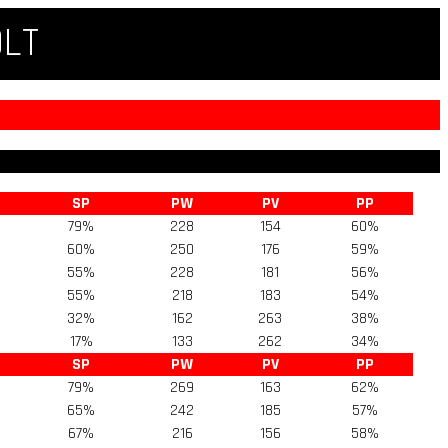
QLT
SP
PW
PV
PP
79%
228
154
60%
60%
250
176
59%
55%
228
181
56%
55%
218
183
54%
32%
162
263
38%
17%
133
262
34%
SP
PW
PV
PP
79%
269
163
62%
65%
242
185
57%
67%
216
156
58%