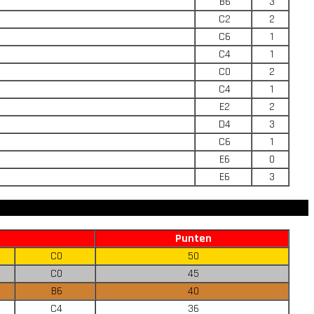
B6
3
C2
2
C6
1
C4
1
C0
2
C4
1
E2
2
D4
3
C6
1
E6
0
E6
3
Punten
C0
50
C0
45
B6
40
C4
36