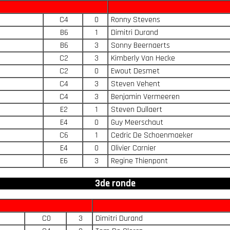
C4
0
Ronny Stevens
B6
1
Dimitri Durand
B6
3
Sonny Beernaerts
C2
3
Kimberly Van Hecke
C2
0
Ewout Desmet
C4
3
Steven Vehent
C4
3
Benjamin Vermeeren
E2
1
Steven Dullaert
E4
0
Guy Meerschaut
C6
1
Cedric De Schoenmaeker
E4
0
Olivier Carnier
E6
3
Regine Thienpont
3de ronde
C0
3
Dimitri Durand