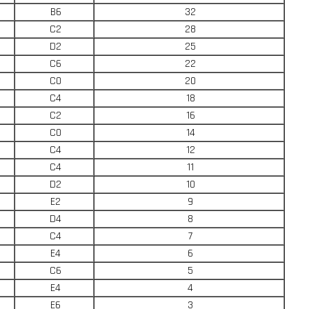
B6
32
C2
28
D2
25
C6
22
C0
20
C4
18
C2
16
C0
14
C4
12
C4
11
D2
10
E2
9
D4
8
C4
7
E4
6
C6
5
E4
4
E6
3