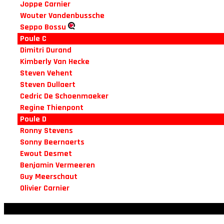
Joppe Carnier
Wouter Vandenbussche
Seppo Bossu
Poule C
Dimitri Durand
Kimberly Van Hecke
Steven Vehent
Steven Dullaert
Cedric De Schoenmaeker
Regine Thienpont
Poule D
Ronny Stevens
Sonny Beernaerts
Ewout Desmet
Benjamin Vermeeren
Guy Meerschaut
Olivier Carnier