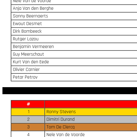
Nele Van de Voorde
Anja Van den Berghe
Sonny Beernaerts
Ewout Desmet
Dirk Bombeeck
Rutger Lazou
Benjamin Vermeeren
Guy Meerschaut
Kurt Van den Eede
Olivier Carnier
Petar Petrov
#
1
Ronny Stevens
2
Dimitri Durand
3
Tom De Clercq
4
Nele Van de Voorde