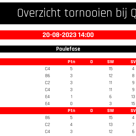
Overzicht tornooien bij 
20-08-2023 14:00
Poulefase
Ptn
O
SW
SV
C4
5
15
4
B6
3
12
8
C2
3
11
9
C4
3
11
9
E4
1
6
13
E4
0
3
15
Ptn
O
SW
SV
B6
5
15
4
C2
4
13
7
C4
3
12
6