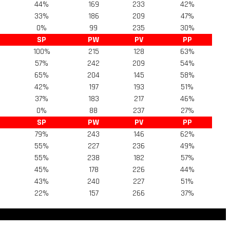
44%
169
233
42%
33%
186
209
47%
0%
99
235
30%
SP
PW
PV
PP
100%
215
128
63%
57%
242
209
54%
65%
204
145
58%
42%
197
193
51%
37%
183
217
46%
0%
88
237
27%
SP
PW
PV
PP
79%
243
146
62%
55%
227
236
49%
55%
238
182
57%
45%
178
226
44%
43%
240
227
51%
22%
157
266
37%