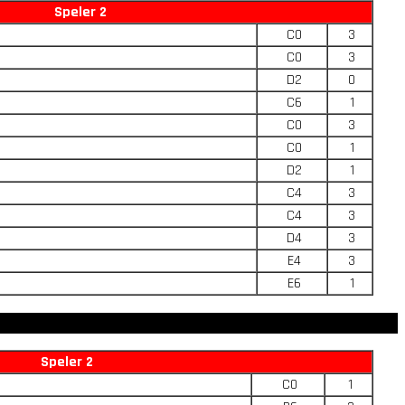
Speler 2
C0
3
C0
3
D2
0
C6
1
C0
3
C0
1
D2
1
C4
3
C4
3
D4
3
E4
3
E6
1
Speler 2
C0
1