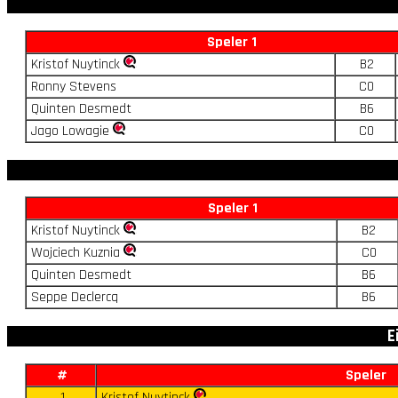
Speler 1
Kristof Nuytinck
B2
Ronny Stevens
C0
Quinten Desmedt
B6
Jago Lowagie
C0
Speler 1
Kristof Nuytinck
B2
Wojciech Kuznia
C0
Quinten Desmedt
B6
Seppe Declercq
B6
E
#
Speler
1
Kristof Nuytinck