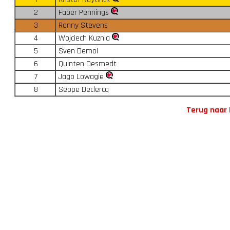
2
Faber Pennings
3
Ronny Stevens
4
Wojciech Kuznia
5
Sven Demol
6
Quinten Desmedt
7
Jago Lowagie
8
Seppe Declercq
Terug naar 