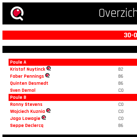
Overzic
30-0
Poule A
Kristof Nuytinck
B2
Faber Pennings
B6
Quinten Desmedt
B6
Sven Demol
C0
Poule B
Ronny Stevens
C0
Wojciech Kuznia
C0
Jago Lowagie
C0
Seppe Declercq
B6