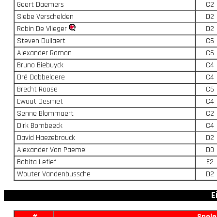
Geert Daemers
C2
Siebe Verschelden
D2
Robin De Vlieger
D2
Steven Dullaert
C6
Alexander Ramon
C6
Bruno Biebuyck
C4
Dré Dobbelaere
C4
Brecht Roose
C6
Ewout Desmet
C4
Senne Blommaert
C2
Dirk Bombeeck
C4
David Haezebrouck
D2
Alexander Van Paemel
D0
Bobita Lefief
E2
Wouter Vandenbussche
D2
E
#
Spele