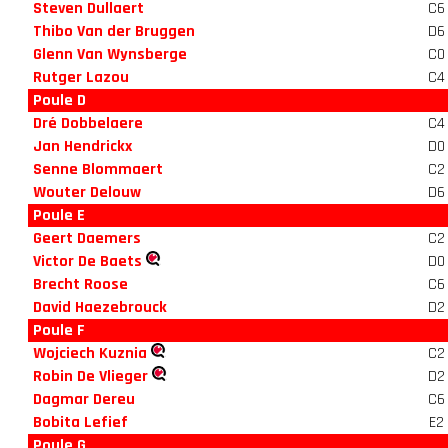
Steven Dullaert
C6
Thibo Van der Bruggen
D6
Glenn Van Wynsberge
C0
Rutger Lazou
C4
Poule D
Dré Dobbelaere
C4
Jan Hendrickx
D0
Senne Blommaert
C2
Wouter Delouw
D6
Poule E
Geert Daemers
C2
Victor De Baets
D0
Brecht Roose
C6
David Haezebrouck
D2
Poule F
Wojciech Kuznia
C2
Robin De Vlieger
D2
Dagmar Dereu
C6
Bobita Lefief
E2
Poule G