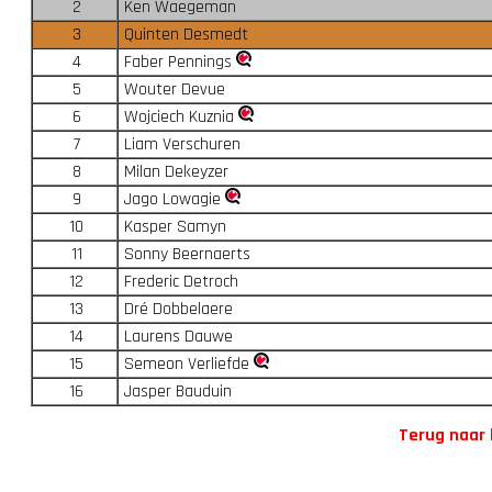
2
Ken Waegeman
3
Quinten Desmedt
4
Faber Pennings
5
Wouter Devue
6
Wojciech Kuznia
7
Liam Verschuren
8
Milan Dekeyzer
9
Jago Lowagie
10
Kasper Samyn
11
Sonny Beernaerts
12
Frederic Detroch
13
Dré Dobbelaere
14
Laurens Dauwe
15
Semeon Verliefde
16
Jasper Bauduin
Terug naar 