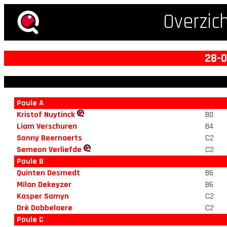
Overzic
28-0
Poule A
Kristof Nuytinck
B0
Liam Verschuren
B4
Sonny Beernaerts
C2
Semeon Verliefde
C2
Poule B
Quinten Desmedt
B6
Milan Dekeyzer
B6
Kasper Samyn
C2
Dré Dobbelaere
C2
Poule C