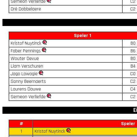
Semeon Verliefde
C2
Dré Dobbelaere
C2
Speler 1
Kristof Nuytinck
B0
Faber Pennings
B6
Wouter Devue
B0
Liam Verschuren
B4
Jago Lowagie
C0
Sonny Beernaerts
C2
Laurens Dauwe
C4
Semeon Verliefde
C2
E
#
Speler
1
Kristof Nuytinck