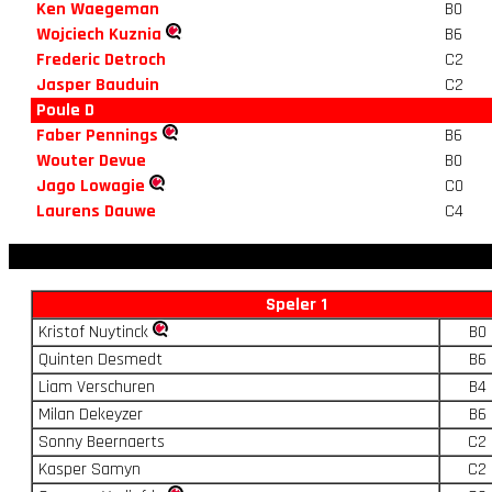
Ken Waegeman
B0
Wojciech Kuznia
B6
Frederic Detroch
C2
Jasper Bauduin
C2
Poule D
Faber Pennings
B6
Wouter Devue
B0
Jago Lowagie
C0
Laurens Dauwe
C4
Speler 1
Kristof Nuytinck
B0
Quinten Desmedt
B6
Liam Verschuren
B4
Milan Dekeyzer
B6
Sonny Beernaerts
C2
Kasper Samyn
C2