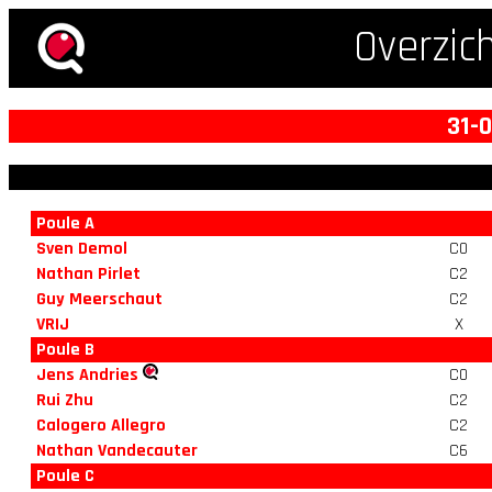
Overzic
31-
Poule A
Sven Demol
C0
Nathan Pirlet
C2
Guy Meerschaut
C2
VRIJ
X
Poule B
Jens Andries
C0
Rui Zhu
C2
Calogero Allegro
C2
Nathan Vandecauter
C6
Poule C