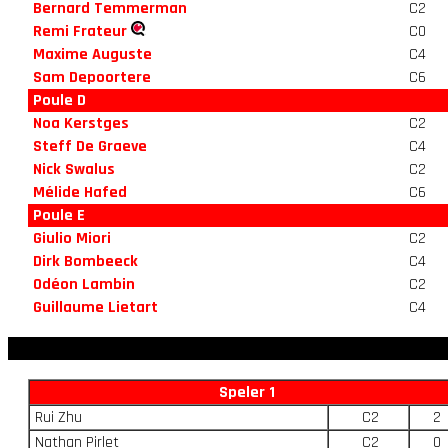
Bernard Temmerman
C2
Remi Frateur
C0
Maxime Auguste
C4
Sam Depoortere
C6
Poule D
Noa Kerstges
C2
Steff De Graeve
C4
Nick Swalus
C2
Mélide Hafed
C6
Poule E
Giulio Miori
C2
Dirk Bombeeck
C4
Odéon Lambin
C2
Guillaume Lietart
C4
Speler 1
Rui Zhu
C2
2
Nathan Pirlet
C2
0