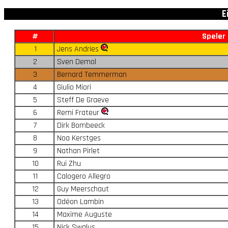
E
#
Speler
1
Jens Andries
2
Sven Demol
3
Bernard Temmerman
4
Giulio Miori
5
Steff De Graeve
6
Remi Frateur
7
Dirk Bombeeck
8
Noa Kerstges
9
Nathan Pirlet
10
Rui Zhu
11
Calogero Allegro
12
Guy Meerschaut
13
Odéon Lambin
14
Maxime Auguste
15
Nick Swalus