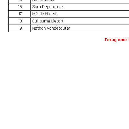
16
Sam Depoortere
17
Mélide Hafed
18
Guillaume Lietart
19
Nathan Vandecauter
Terug naar 