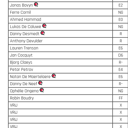
Jonas Bovyn
E2
Ferre Cornil
NG
Ahmed Hammad
E0
Lukas De Caluwe
NG
Danny Desmedt
R
Anthony Devulder
R
Lauren Trenson
E6
Jan Cocquyt
D6
Bjorg Claeys
R-
Petar Petrov
E4
Natan De Maertelaere
E6
Danny De Neef
R-
Ophélie Ongena
NG
Robin Boudry
FF
VRIJ
X
VRIJ
X
VRIJ
X
VRIJ
X