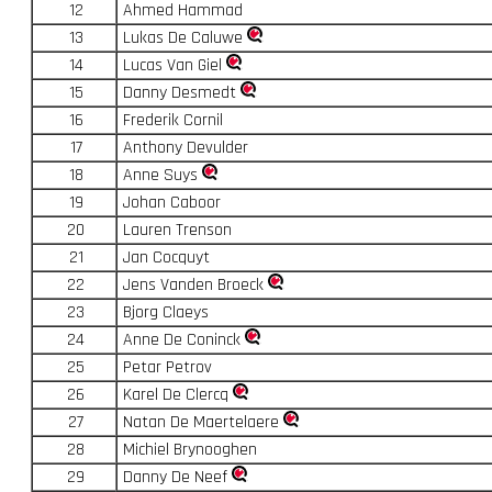
12
Ahmed Hammad
13
Lukas De Caluwe
14
Lucas Van Giel
15
Danny Desmedt
16
Frederik Cornil
17
Anthony Devulder
18
Anne Suys
19
Johan Caboor
20
Lauren Trenson
21
Jan Cocquyt
22
Jens Vanden Broeck
23
Bjorg Claeys
24
Anne De Coninck
25
Petar Petrov
26
Karel De Clercq
27
Natan De Maertelaere
28
Michiel Brynooghen
29
Danny De Neef