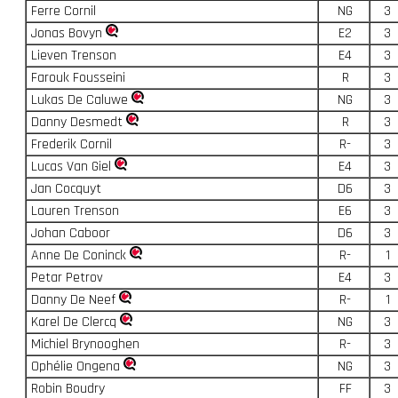
Ferre Cornil
NG
3
Jonas Bovyn
E2
3
Lieven Trenson
E4
3
Farouk Fousseini
R
3
Lukas De Caluwe
NG
3
Danny Desmedt
R
3
Frederik Cornil
R-
3
Lucas Van Giel
E4
3
Jan Cocquyt
D6
3
Lauren Trenson
E6
3
Johan Caboor
D6
3
Anne De Coninck
R-
1
Petar Petrov
E4
3
Danny De Neef
R-
1
Karel De Clercq
NG
3
Michiel Brynooghen
R-
3
Ophélie Ongena
NG
3
Robin Boudry
FF
3