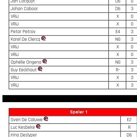
Jan Cocquyt
D6
0
Johan Caboor
D6
3
VRIJ
X
0
VRIJ
X
0
Petar Petrov
E4
3
Karel De Clercq
NG
3
VRIJ
X
0
VRIJ
X
0
Ophélie Ongena
NG
3
Guy Eeckhaut
R-
3
VRIJ
X
3
VRIJ
X
3
Speler 1
Sven De Caluwe
E2
Luc Kesbeke
R
Irina Deslyper
D6