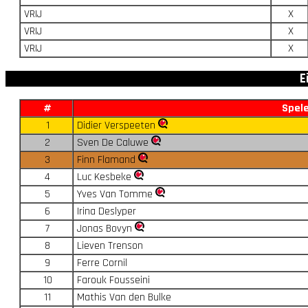
VRIJ
X
VRIJ
X
VRIJ
X
E
#
Spel
1
Didier Verspeeten
2
Sven De Caluwe
3
Finn Flamand
4
Luc Kesbeke
5
Yves Van Tomme
6
Irina Deslyper
7
Jonas Bovyn
8
Lieven Trenson
9
Ferre Cornil
10
Farouk Fousseini
11
Mathis Van den Bulke