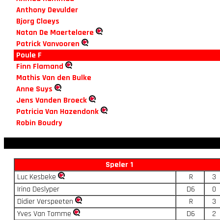
Anthony Devulder
Bjorg Claeys
Natan De Maertelaere
Patrick Vanvooren
Poule F
Finn Flamand
Mathis Van den Bulke
Anne Suys
Jens Vanden Broeck
Patricia Van Hazendonk
Robin Boudry
Speler 1
Luc Kesbeke
R
3
Irina Deslyper
D6
0
Didier Verspeeten
R
3
Yves Van Tomme
D6
2