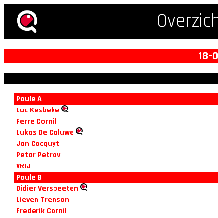
Overzic
18-
Poule A
Luc Kesbeke
Ferre Cornil
Lukas De Caluwe
Jan Cocquyt
Petar Petrov
VRIJ
Poule B
Didier Verspeeten
Lieven Trenson
Frederik Cornil