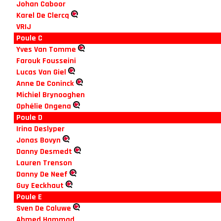
Johan Caboor
Karel De Clercq
VRIJ
Poule C
Yves Van Tomme
Farouk Fousseini
Lucas Van Giel
Anne De Coninck
Michiel Brynooghen
Ophélie Ongena
Poule D
Irina Deslyper
Jonas Bovyn
Danny Desmedt
Lauren Trenson
Danny De Neef
Guy Eeckhaut
Poule E
Sven De Caluwe
Ahmed Hammad