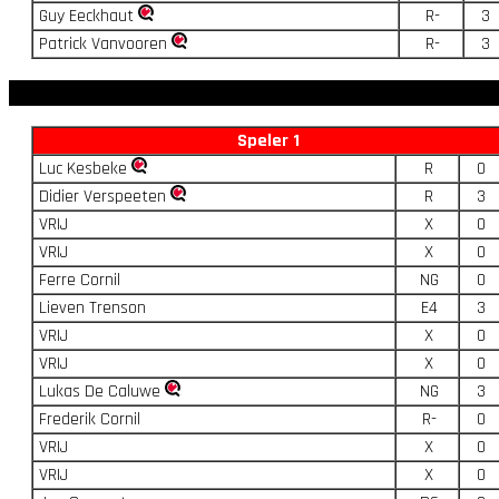
Guy Eeckhaut
R-
3
Patrick Vanvooren
R-
3
Speler 1
Luc Kesbeke
R
0
Didier Verspeeten
R
3
VRIJ
X
0
VRIJ
X
0
Ferre Cornil
NG
0
Lieven Trenson
E4
3
VRIJ
X
0
VRIJ
X
0
Lukas De Caluwe
NG
3
Frederik Cornil
R-
0
VRIJ
X
0
VRIJ
X
0