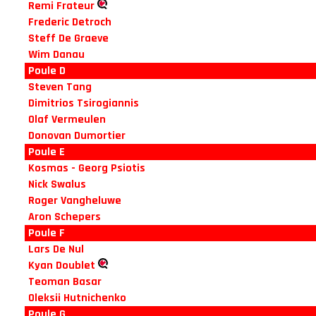
Remi Frateur
Frederic Detroch
Steff De Graeve
Wim Danau
Poule D
Steven Tang
Dimitrios Tsirogiannis
Olaf Vermeulen
Donovan Dumortier
Poule E
Kosmas - Georg Psiotis
Nick Swalus
Roger Vangheluwe
Aron Schepers
Poule F
Lars De Nul
Kyan Doublet
Teoman Basar
Oleksii Hutnichenko
Poule G