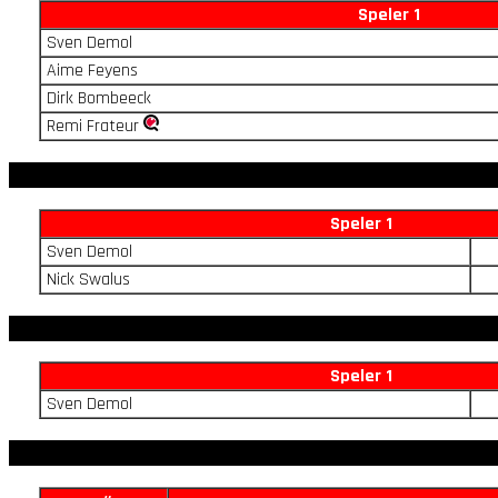
Speler 1
Sven Demol
Aime Feyens
Dirk Bombeeck
Remi Frateur
Speler 1
Sven Demol
Nick Swalus
Speler 1
Sven Demol