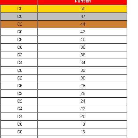
Punten
C0
50
C6
47
C2
44
C0
42
C6
40
C0
38
C2
36
C4
34
C6
32
C2
30
C6
28
C2
26
C2
24
C4
22
C4
20
C0
18
C0
16