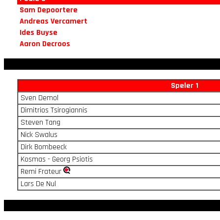
Sam Depoortere
Andreas Vercamert
Ides Buyse
Aaron Decroos
Speler 1
Sven Demol
Dimitrios Tsirogiannis
Steven Tang
Nick Swalus
Dirk Bombeeck
Kosmas - Georg Psiotis
Remi Frateur
Lars De Nul