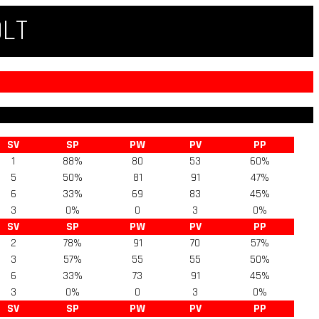
QLT
SV
SP
PW
PV
PP
1
88%
80
53
60%
5
50%
81
91
47%
6
33%
69
83
45%
3
0%
0
3
0%
SV
SP
PW
PV
PP
2
78%
91
70
57%
3
57%
55
55
50%
6
33%
73
91
45%
3
0%
0
3
0%
SV
SP
PW
PV
PP