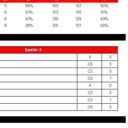
5
58%
109
107
50%
6
57%
123
119
51%
8
47%
135
139
49%
8
38%
125
127
50%
Speler 2
X
0
C6
3
C2
3
C6
1
X
0
C2
3
C2
1
C6
3