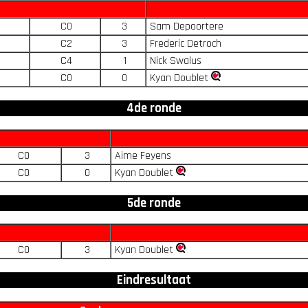
C0
3
Sam Depoortere
C2
3
Frederic Detroch
C4
1
Nick Swalus
C0
0
Kyan Doublet
4de ronde
C0
3
Aime Feyens
C0
0
Kyan Doublet
5de ronde
C0
3
Kyan Doublet
Eindresultaat