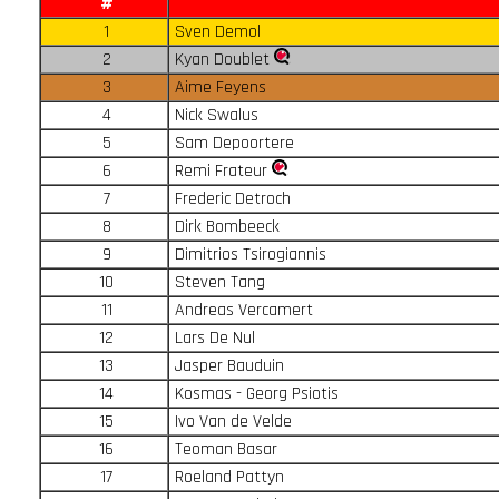
#
1
Sven Demol
2
Kyan Doublet
3
Aime Feyens
4
Nick Swalus
5
Sam Depoortere
6
Remi Frateur
7
Frederic Detroch
8
Dirk Bombeeck
9
Dimitrios Tsirogiannis
10
Steven Tang
11
Andreas Vercamert
12
Lars De Nul
13
Jasper Bauduin
14
Kosmas - Georg Psiotis
15
Ivo Van de Velde
16
Teoman Basar
17
Roeland Pattyn