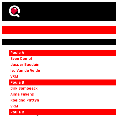
Poule A
Sven Demol
Jasper Bauduin
Ivo Van de Velde
VRIJ
Poule B
Dirk Bombeeck
Aime Feyens
Roeland Pattyn
VRIJ
Poule C