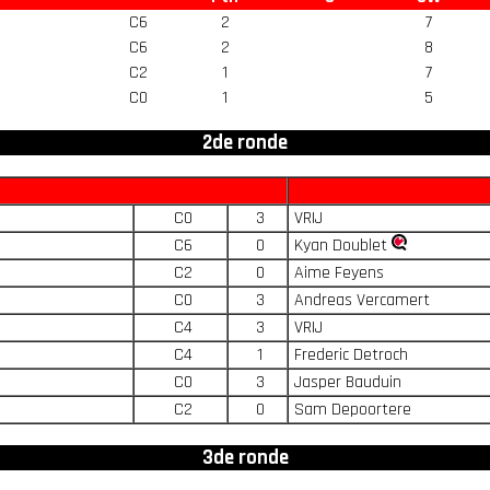
C6
2
7
C6
2
8
C2
1
7
C0
1
5
2de ronde
C0
3
VRIJ
C6
0
Kyan Doublet
C2
0
Aime Feyens
C0
3
Andreas Vercamert
C4
3
VRIJ
C4
1
Frederic Detroch
C0
3
Jasper Bauduin
C2
0
Sam Depoortere
3de ronde