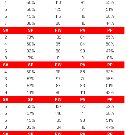
4
60%
110
91
55%
5
58%
125
121
51%
6
45%
115
116
50%
7
36%
88
110
44%
SV
SP
PW
PV
PP
2
78%
102
84
55%
4
56%
85
84
50%
6
33%
80
90
47%
3
0%
0
9
0%
SV
SP
PW
PV
PP
4
60%
95
88
52%
3
67%
97
77
56%
3
67%
87
83
51%
9
10%
80
111
42%
SV
SP
PW
PV
PP
5
62%
137
127
52%
6
57%
140
141
50%
6
45%
103
98
51%
8
33%
104
118
47%
SV
SP
PW
PV
PP