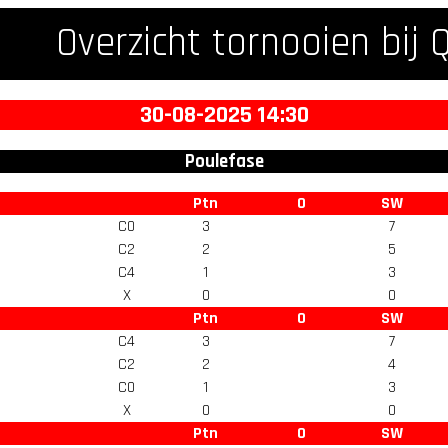
Overzicht tornooien bij 
30-08-2025 14:30
Poulefase
Ptn
O
SW
C0
3
7
C2
2
5
C4
1
3
X
0
0
Ptn
O
SW
C4
3
7
C2
2
4
C0
1
3
X
0
0
Ptn
O
SW