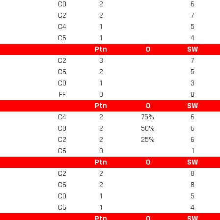
C0
2
6
C2
2
7
C4
1
5
C6
1
4
Ptn
O
SW
C2
3
7
C6
2
5
C0
1
3
FF
0
0
Ptn
O
SW
C4
2
75%
6
C0
2
50%
6
C2
2
25%
6
C6
0
1
Ptn
O
SW
C2
2
8
C6
2
8
C0
1
5
C6
1
4
Ptn
O
SW