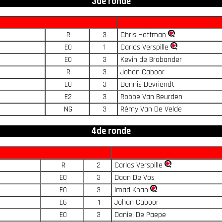
3de ronde
R
3
Chris Hoffman
E0
1
Carlos Verspille
E0
3
Kevin de Brabander
R
3
Johan Caboor
E0
3
Dennis Devriendt
E2
3
Robbe Van Beurden
NG
3
Rémy Van De Velde
4de ronde
R
2
Carlos Verspille
E0
3
Daan De Vos
E0
3
Imad Khan
E6
1
Johan Caboor
E0
3
Daniel De Paepe