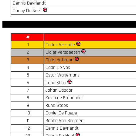
Dennis Devriendt
Danny De Neef
#
1
Carlos Verspille
2
Didier Verspeeten
3
Chris Hoffman
4
Daan De Vos
5
Oscar Wagemans
6
Imad Khan
7
Johan Caboor
8
Kevin de Brabander
9
Rune Staes
10
Daniel De Paepe
11
Robbe Van Beurden
12
Dennis Devriendt
13
Danny De Neef