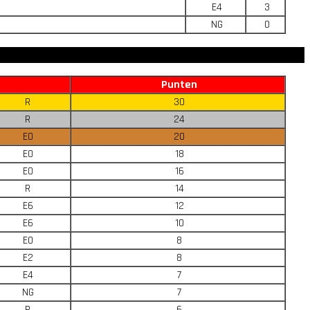
E4
3
NG
0
Punten
R
30
R
24
E0
20
E0
18
E0
16
R
14
E6
12
E6
10
E0
8
E2
8
E4
7
NG
7
R
6