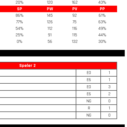
20%
120
162
43%
SP
PW
PV
PP
86%
145
92
61%
77%
126
75
63%
54%
112
116
49%
25%
91
115
44%
0%
56
132
30%
Speler 2
E0
1
E6
1
E0
3
E6
2
NG
0
R
1
NG
0