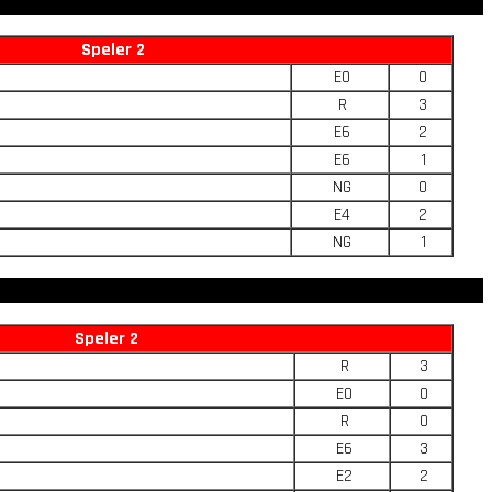
Speler 2
E0
0
R
3
E6
2
E6
1
NG
0
E4
2
NG
1
Speler 2
R
3
E0
0
R
0
E6
3
E2
2