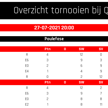
Overzicht tornooien bij 
27-07-2021 20:00
Poulefase
Ptn
O
SW
SV
R
4
12
0
E6
3
9
3
E0
2
6
9
E4
1
4
9
R
0
2
12
Ptn
O
SW
SV
R
4
12
2
E6
3
9
7
E0
2
8
8
E2
1
8
11