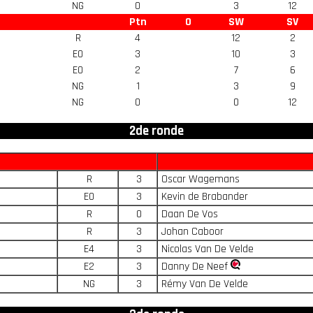
NG
0
3
12
Ptn
O
SW
SV
R
4
12
2
E0
3
10
3
E0
2
7
6
NG
1
3
9
NG
0
0
12
2de ronde
R
3
Oscar Wagemans
E0
3
Kevin de Brabander
R
0
Daan De Vos
R
3
Johan Caboor
E4
3
Nicolas Van De Velde
E2
3
Danny De Neef
NG
3
Rémy Van De Velde