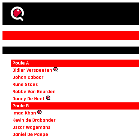
Poule A
Didier Verspeeten
Johan Caboor
Rune Staes
Robbe Van Beurden
Danny De Neef
Poule B
Imad Khan
Kevin de Brabander
Oscar Wagemans
Daniel De Paepe