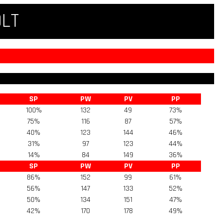
QLT
SP
PW
PV
PP
100%
132
49
73%
75%
116
87
57%
40%
123
144
46%
31%
97
123
44%
14%
84
149
36%
SP
PW
PV
PP
86%
152
99
61%
56%
147
133
52%
50%
134
151
47%
42%
170
178
49%