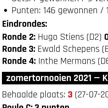
Punten: 146 gewonnen / 1
Eindrondes:
Ronde 2:
Hugo Stiens (D2)
Ronde 3:
Ewald Schepens (
Ronde 4:
Inthe Mermans (D
zomertornooien 2021 — K
Behaalde plaats:
3
(27-07-20
Poule C: 3 punten