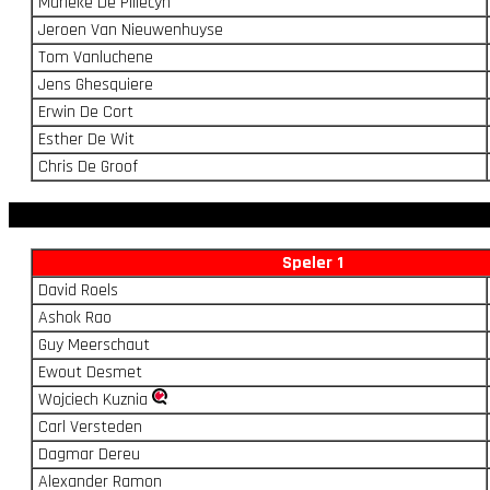
Marieke De Pillecyn
Jeroen Van Nieuwenhuyse
Tom Vanluchene
Jens Ghesquiere
Erwin De Cort
Esther De Wit
Chris De Groof
Speler 1
David Roels
Ashok Rao
Guy Meerschaut
Ewout Desmet
Wojciech Kuznia
Carl Versteden
Dagmar Dereu
Alexander Ramon