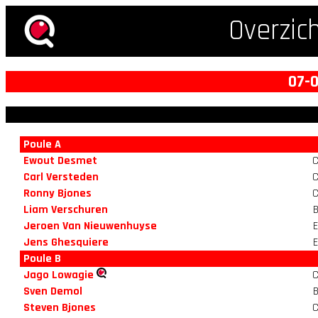
Overzic
07-0
Poule A
Ewout Desmet
Carl Versteden
Ronny Bjones
Liam Verschuren
Jeroen Van Nieuwenhuyse
Jens Ghesquiere
Poule B
Jago Lowagie
Sven Demol
Steven Bjones