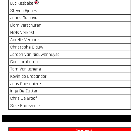
Luc Kesbeke
Steven Bjones
Jonas Delhove
Liam Verschuren
Niels Verkest
Aurelie Verpaelst
Christophe Clauw
Jeroen Van Nieuwenhuyse
Carl Lombardo
Tom Vanluchene
Kevin de Brabander
Jens Ghesquiere
Inge De Zutter
Chris De Groof
Silke Barrezeele