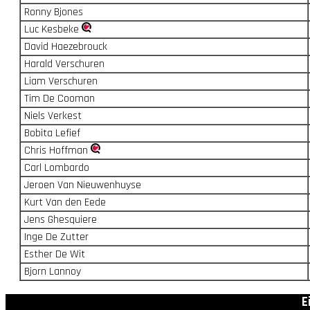
Ronny Bjones
Luc Kesbeke
David Haezebrouck
Harald Verschuren
Liam Verschuren
Tim De Cooman
Niels Verkest
Bobita Lefief
Chris Hoffman
Carl Lombardo
Jeroen Van Nieuwenhuyse
Kurt Van den Eede
Jens Ghesquiere
Inge De Zutter
Esther De Wit
Bjorn Lannoy
E