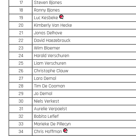
17
Steven Bjones
18
Ronny Bjones
19
Luc Kesbeke
20
Kimberly Van Hecke
21
Jonas Delhove
22
David Haezebrouck
23
Wim Bloemer
24
Harald Verschuren
25
Liam Verschuren
26
Christophe Clauw
27
Lara Demol
28
Tim De Cooman
29
Jo Demol
30
Niels Verkest
31
Aurelie Verpaelst
32
Bobita Lefief
33
Marieke De Pillecyn
34
Chris Hoffman