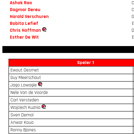
Ashok Rao
Dagmar Dereu
Harald Verschuren
Bobita Lefief
Chris Hoffman
Esther De Wit
Speler 1
Ewout Desmet
Guy Meerschaut
Jago Lowagie
Nele Van de Voorde
Carl Versteden
Wojciech Kuznia
Sven Demol
Anwar Koua
Ronny Bjones