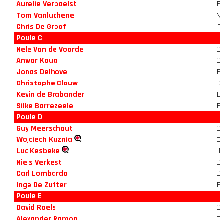
Aurelie Verpaelst
Tom Vanluchene
Chris De Groof
Poule C
Nele Van de Voorde
Anwar Koua
Jonas Delhove
Christophe Clauw
Kevin de Brabander
Silke Barrezeele
Poule D
Guy Meerschaut
Wojciech Kuznia
Luc Kesbeke
Niels Verkest
Carl Lombardo
Inge De Zutter
Poule E
David Roels
Alexander Ramon