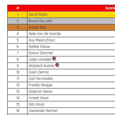
#
Spel
1
David Roels
2
Bruno De Laet
3
Ashok Rao
4
Nele Van de Voorde
5
Guy Meerschaut
6
Robbe Clauw
7
Ewout Desmet
8
Jago Lowagie
9
Wojciech Kuznia
10
Sven Demol
11
Carl Versteden
12
Freddy Wegge
13
Dagmar Dereu
14
Anwar Koua
15
Ilias Koua
16
Alexander Ramon