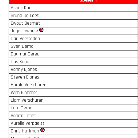
Speler 1
Ashok Rao
Bruno De Laet
Ewout Desmet
Jago Lowagie
Carl Versteden
Sven Demol
Dagmar Dereu
Ilias Koua
Ronny Bjones
Steven Bjones
Harald Verschuren
Wim Bloemer
Liam Verschuren
Lara Demol
Bobita Lefief
Aurelie Verpaelst
Chris Hoffman