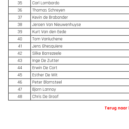
35
Carl Lombardo
36
Thomas Schreyen
37
Kevin de Brabander
38
Jeroen Van Nieuwenhuyse
39
Kurt Van den Eede
40
Tom Vanluchene
41
Jens Ghesquiere
42
Silke Barrezeele
43
Inge De Zutter
44
Erwin De Cort
45
Esther De Wit
46
Peter Blomsteel
47
Bjorn Lannoy
48
Chris De Groof
Terug naar 