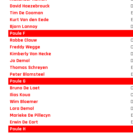
David Haezebrouck
Tim De Cooman
Kurt Van den Eede
Bjorn Lannoy
Poule F
Robbe Clauw
Freddy Wegge
Kimberly Van Hecke
Jo Demol
Thomas Schreyen
Peter Blomsteel
Poule G
Bruno De Laet
Ilias Koua
Wim Bloemer
Lara Demol
Marieke De Pillecyn
Erwin De Cort
Poule H