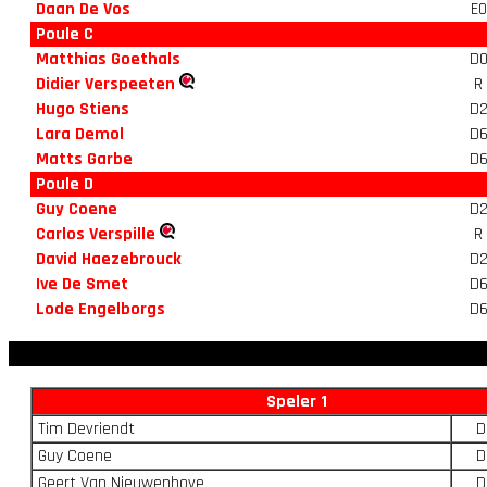
Daan De Vos
E0
Poule C
Matthias Goethals
D
Didier Verspeeten
R
Hugo Stiens
D
Lara Demol
D
Matts Garbe
D
Poule D
Guy Coene
D
Carlos Verspille
R
David Haezebrouck
D
Ive De Smet
D
Lode Engelborgs
D
Speler 1
Tim Devriendt
D
Guy Coene
D
Geert Van Nieuwenhove
D