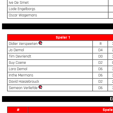
Ive De Smet
Lode Engelborgs
Oscar Wagemans
Speler 1
Didier Verspeeten
R
Jo Demol
D4
Tim Devriendt
D0
Guy Coene
D2
Lara Demol
D6
Inthe Mermans
D6
David Haezebrouck
D2
Semeon Verliefde
D6
E
#
Spele