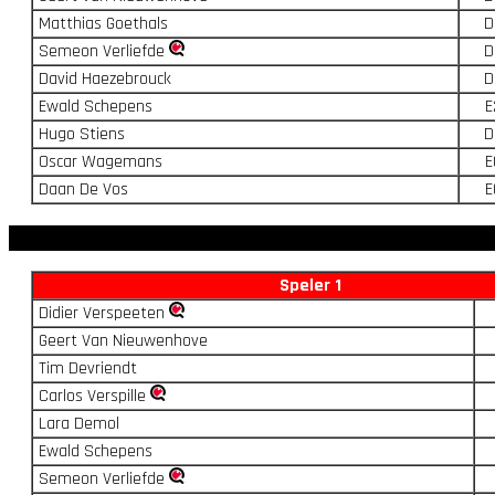
Matthias Goethals
D
Semeon Verliefde
D
David Haezebrouck
D
Ewald Schepens
E
Hugo Stiens
D
Oscar Wagemans
E
Daan De Vos
E
Speler 1
Didier Verspeeten
Geert Van Nieuwenhove
Tim Devriendt
Carlos Verspille
Lara Demol
Ewald Schepens
Semeon Verliefde