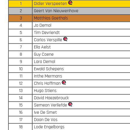
1
Didier Verspeeten
2
Geert Van Nieuwenhove
3
Matthias Goethals
4
Jo Demol
5
Tim Devriendt
6
Carlos Verspille
7
Ella Aelst
8
Guy Coene
9
Lara Demol
10
Ewald Schepens
11
Inthe Mermans
12
Chris Hoffman
13
Hugo Stiens
14
David Haezebrouck
15
Semeon Verliefde
16
Ive De Smet
17
Daan De Vos
18
Lode Engelborgs