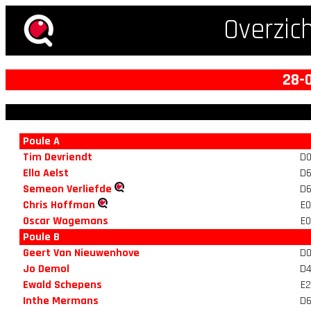
Overzic
28-
Poule A
Tim Devriendt
D
Ella Aelst
D
Semeon Verliefde
D
Chris Hoffman
E0
Oscar Wagemans
E0
Poule B
Geert Van Nieuwenhove
D
Jo Demol
D
Ewald Schepens
E2
Inthe Mermans
D