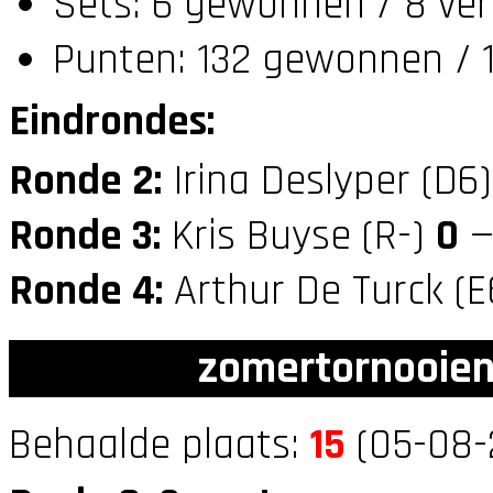
Sets: 6 gewonnen / 8 ver
Punten: 132 gewonnen / 1
Eindrondes:
Ronde 2:
Irina Deslyper (D6
Ronde 3:
Kris Buyse (R-)
0
—
Ronde 4:
Arthur De Turck (
zomertornooien
Behaalde plaats:
15
(05-08-