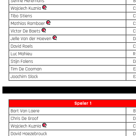
Senne Heremans
B
Wojciech Kuznia
C
Tibo Stiens
C
Mathias Ramboer
C
Victor De Baets
C
Jelle Van der Hoeven
D
David Roels
C
Luc Mahieu
R
Stijn Folens
D
Tim De Cooman
E
Joachim Slock
E
Speler 1
Bart Van Laere
B
Chris De Groof
D
Wojciech Kuznia
C
David Haezebrouck
D