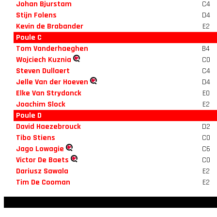
Johan Bjurstam
C4
Stijn Folens
D4
Kevin de Brabander
E2
Poule C
Tom Vanderhaeghen
B4
Wojciech Kuznia
C0
Steven Dullaert
C4
Jelle Van der Hoeven
D4
Elke Van Strydonck
E0
Joachim Slock
E2
Poule D
David Haezebrouck
D2
Tibo Stiens
C0
Jago Lowagie
C6
Victor De Baets
C0
Dariusz Sawala
E2
Tim De Cooman
E2