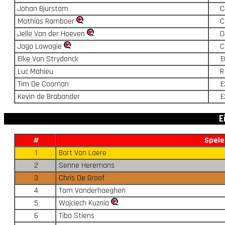
Johan Bjurstam
C
Mathias Ramboer
C
Jelle Van der Hoeven
D
Jago Lowagie
C
Elke Van Strydonck
E
Luc Mahieu
R
Tim De Cooman
E
Kevin de Brabander
E
E
#
Spele
1
Bart Van Laere
2
Senne Heremans
3
Chris De Groof
4
Tom Vanderhaeghen
5
Wojciech Kuznia
6
Tibo Stiens