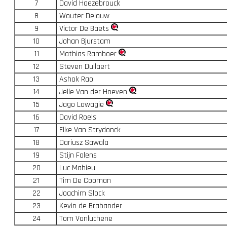
7
David Haezebrouck
8
Wouter Delouw
9
Victor De Baets
10
Johan Bjurstam
11
Mathias Ramboer
12
Steven Dullaert
13
Ashok Rao
14
Jelle Van der Hoeven
15
Jago Lowagie
16
David Roels
17
Elke Van Strydonck
18
Dariusz Sawala
19
Stijn Folens
20
Luc Mahieu
21
Tim De Cooman
22
Joachim Slock
23
Kevin de Brabander
24
Tom Vanluchene