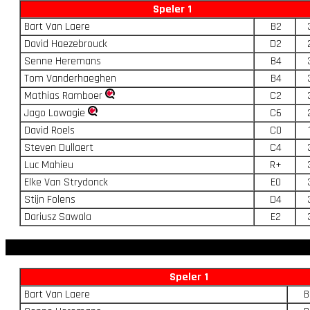
Speler 1
Bart Van Laere
B2
David Haezebrouck
D2
Senne Heremans
B4
Tom Vanderhaeghen
B4
Mathias Ramboer
C2
Jago Lowagie
C6
David Roels
C0
Steven Dullaert
C4
Luc Mahieu
R+
Elke Van Strydonck
E0
Stijn Folens
D4
Dariusz Sawala
E2
Speler 1
Bart Van Laere
B