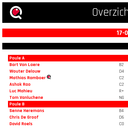
Overzic
17-
Poule A
Bart Van Laere
B2
Wouter Delouw
D4
Mathias Ramboer
C2
Ashok Rao
C2
Luc Mahieu
R+
Tom Vanluchene
NG
Poule B
Senne Heremans
B4
Chris De Groof
D6
David Roels
C0