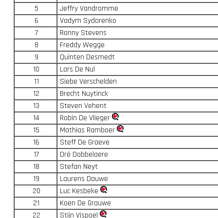
5
Jeffry Vandromme
6
Vadym Sydorenko
7
Ronny Stevens
8
Freddy Wegge
9
Quinten Desmedt
10
Lars De Nul
11
Siebe Verschelden
12
Brecht Nuytinck
13
Steven Vehent
14
Robin De Vlieger
15
Mathias Ramboer
16
Steff De Graeve
17
Dré Dobbelaere
18
Stefan Neyt
19
Laurens Dauwe
20
Luc Kesbeke
21
Koen De Grauwe
22
Stijn Vispoel