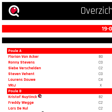
Overzic
19-
Poule A
Florian Van Acker
B0
Ronny Stevens
C0
Siebe Verschelden
C2
Steven Vehent
C0
Laurens Dauwe
C4
VRIJ
X
Poule B
Kristof Nuytinck
B2
Freddy Wegge
C2
Lars De Nul
C2