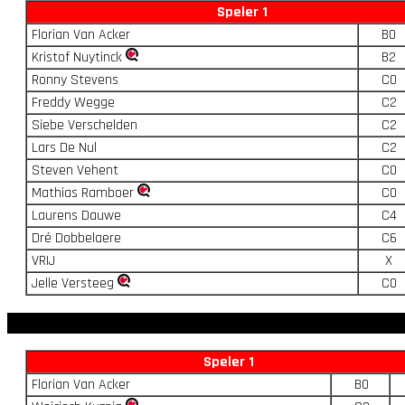
Speler 1
Florian Van Acker
B0
Kristof Nuytinck
B2
Ronny Stevens
C0
Freddy Wegge
C2
Siebe Verschelden
C2
Lars De Nul
C2
Steven Vehent
C0
Mathias Ramboer
C0
Laurens Dauwe
C4
Dré Dobbelaere
C6
VRIJ
X
Jelle Versteeg
C0
Speler 1
Florian Van Acker
B0