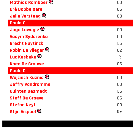
Mathias Ramboer
C0
Dré Dobbelaere
C6
Jelle Versteeg
C0
Poule C
Jago Lowagie
C0
Vadym Sydorenko
C0
Brecht Nuytinck
B6
Robin De Vlieger
C2
Luc Kesbeke
R
Koen De Grauwe
C6
Poule D
Wojciech Kuznia
C0
Jeffry Vandromme
C0
Quinten Desmedt
B6
Steff De Graeve
C6
Stefan Neyt
C0
Stijn Vispoel
R+