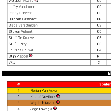
Wojciech Kuznia
C0
Jeffry Vandromme
C0
Ronny Stevens
C0
Quinten Desmedt
B6
Siebe Verschelden
C2
Steven Vehent
C0
Steff De Graeve
C6
Stefan Neyt
C0
Laurens Dauwe
C4
Stijn Vispoel
R+
VRIJ
X
E
#
Speler
1
Florian Van Acker
2
Kristof Nuytinck
3
Wojciech Kuznia
4
Jago Lowagie