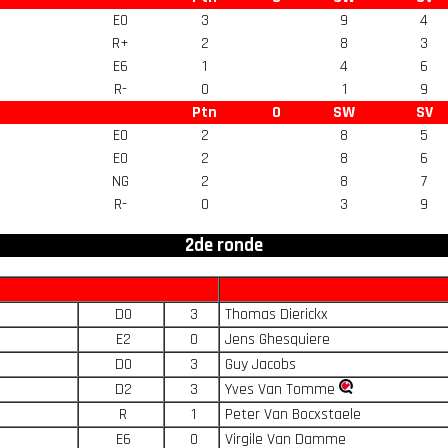
E0
3
9
4
R+
2
8
3
E6
1
4
6
R-
0
1
9
Ptn
O
SW
SV
E0
2
8
5
E0
2
8
6
NG
2
8
7
R-
0
3
9
2de ronde
D0
3
Thomas Dierickx
E2
0
Jens Ghesquiere
D0
3
Guy Jacobs
D2
3
Yves Van Tomme
R
1
Peter Van Bocxstaele
E6
0
Virgile Van Damme