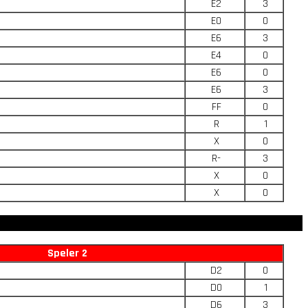
E2
3
E0
0
E6
3
E4
0
E6
0
E6
3
FF
0
R
1
X
0
R-
3
X
0
X
0
Speler 2
D2
0
D0
1
D6
3