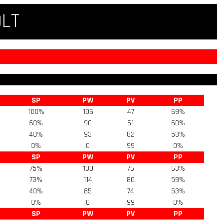
QLT
SP
PW
PV
PP
100%
106
47
69%
60%
90
61
60%
40%
93
82
53%
0%
0
99
0%
SP
PW
PV
PP
75%
130
76
63%
73%
114
80
59%
40%
85
74
53%
0%
0
99
0%
SP
PW
PV
PP