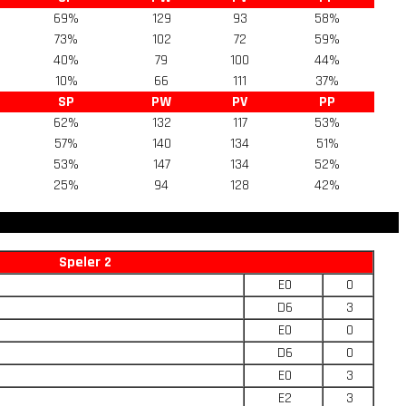
69%
129
93
58%
73%
102
72
59%
40%
79
100
44%
10%
66
111
37%
SP
PW
PV
PP
62%
132
117
53%
57%
140
134
51%
53%
147
134
52%
25%
94
128
42%
Speler 2
E0
0
D6
3
E0
0
D6
0
E0
3
E2
3