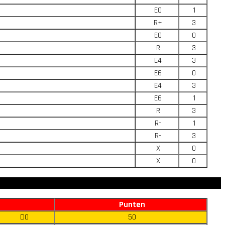
E0
1
R+
3
E0
0
R
3
E4
3
E6
0
E4
3
E6
1
R
3
R-
1
R-
3
X
0
X
0
Punten
D0
50