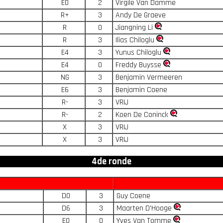
E0
2
Virgile Van Damme
R+
3
Andy De Graeve
R
0
Jiangning Li
R
3
Ilias Chiloglu
E4
3
Yunus Chiloglu
E4
0
Freddy Buysse
NG
3
Benjamin Vermeeren
E6
3
Benjamin Coene
R-
3
VRIJ
R-
2
Koen De Coninck
X
3
VRIJ
X
3
VRIJ
4de ronde
D0
3
Guy Coene
D6
3
Maarten D'Hooge
E0
0
Yves Van Tomme