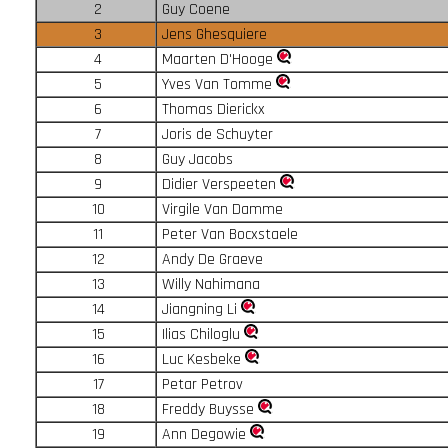
2
Guy Coene
3
Jens Ghesquiere
4
Maarten D'Hooge
5
Yves Van Tomme
6
Thomas Dierickx
7
Joris de Schuyter
8
Guy Jacobs
9
Didier Verspeeten
10
Virgile Van Damme
11
Peter Van Bocxstaele
12
Andy De Graeve
13
Willy Nahimana
14
Jiangning Li
15
Ilias Chiloglu
16
Luc Kesbeke
17
Petar Petrov
18
Freddy Buysse
19
Ann Degowie