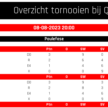
Overzicht tornooien bij 
08-08-2023 20:00
Poulefase
Ptn
O
SW
SV
D0
3
9
0
R
2
6
4
E4
1
4
6
X
0
0
9
Ptn
O
SW
SV
D0
3
9
3
R
2
8
3
E4
1
4
6
X
0
0
9
Ptn
O
SW
SV