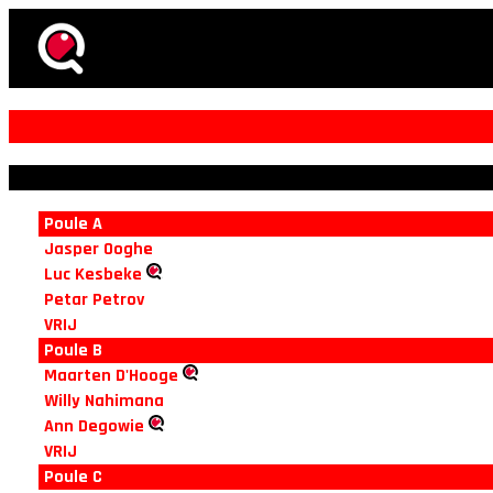
Poule A
Jasper Ooghe
Luc Kesbeke
Petar Petrov
VRIJ
Poule B
Maarten D'Hooge
Willy Nahimana
Ann Degowie
VRIJ
Poule C