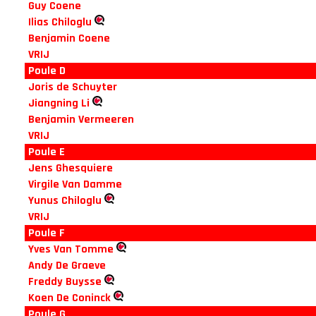
Guy Coene
Ilias Chiloglu
Benjamin Coene
VRIJ
Poule D
Joris de Schuyter
Jiangning Li
Benjamin Vermeeren
VRIJ
Poule E
Jens Ghesquiere
Virgile Van Damme
Yunus Chiloglu
VRIJ
Poule F
Yves Van Tomme
Andy De Graeve
Freddy Buysse
Koen De Coninck
Poule G