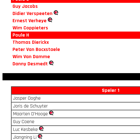
Guy Jacobs
Didier Verspeeten
Ernest Verheye
Wim Coppieters
Poule H
Thomas Dierickx
Peter Van Bocxstaele
Wim Van Damme
Danny Desmedt
Speler 1
Jasper Ooghe
Joris de Schuyter
Maarten D'Hooge
Guy Coene
Luc Kesbeke
Jiangning Li