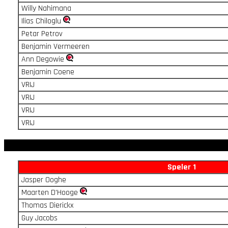
Willy Nahimana
Ilias Chiloglu
Petar Petrov
Benjamin Vermeeren
Ann Degowie
Benjamin Coene
VRIJ
VRIJ
VRIJ
VRIJ
Speler 1
Jasper Ooghe
Maarten D'Hooge
Thomas Dierickx
Guy Jacobs