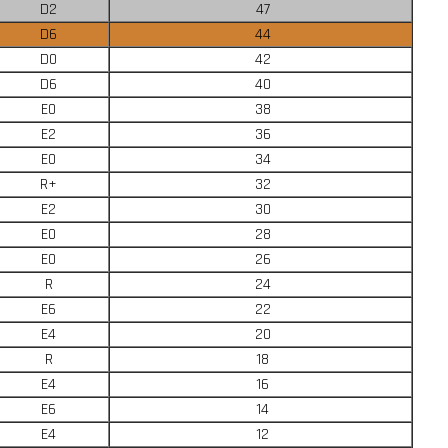
D2
47
D6
44
D0
42
D6
40
E0
38
E2
36
E0
34
R+
32
E2
30
E0
28
E0
26
R
24
E6
22
E4
20
R
18
E4
16
E6
14
E4
12