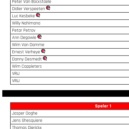
Peter Van Bocxstaele
Didier Verspeeten
Luc Kesbeke
Willy Nahimana
Petar Petrov
Ann Degowie
Wim Van Damme
Ernest Verheye
Danny Desmedt
Wim Coppieters
VRIJ
VRIJ
Speler 1
Jasper Ooghe
Jens Ghesquiere
Thomas Dierickx