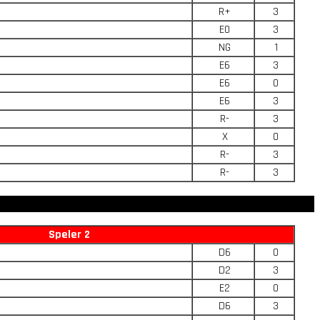
R+
3
E0
3
NG
1
E6
3
E6
0
E6
3
R-
3
X
0
R-
3
R-
3
Speler 2
D6
0
D2
3
E2
0
D6
3