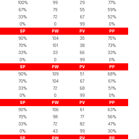
100%
99
29
77%
67%
79
55
59%
33%
72
67
52%
0%
0
99
0%
SP
PW
PV
PP
90%
104
35
75%
70%
101
38
73%
33%
33
66
33%
0%
0
99
0%
SP
PW
PV
PP
90%
109
51
68%
70%
104
67
61%
33%
72
68
51%
0%
0
99
0%
SP
PW
PV
PP
90%
106
61
63%
70%
98
77
56%
33%
72
82
47%
0%
43
99
30%
SP
PW
PV
PP