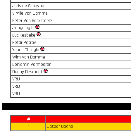
Joris de Schuyter
Virgile Van Damme
Peter Van Bocxstaele
Jiangning Li
Luc Kesbeke
Petar Petrov
Yunus Chiloglu
Wim Van Damme
Benjamin Vermeeren
Danny Desmedt
VRIJ
VRIJ
VRIJ
#
1
Jasper Ooghe