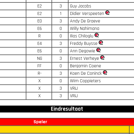
E2
3
Guy Jacobs
E2
1
Didier Verspeeten
E0
3
Andy De Graeve
E6
0
Willy Nahimana
R
0
Ilias Chiloglu
E4
3
Freddy Buysse
E6
0
Ann Degowie
NG
3
Ernest Verheye
FF
0
Benjamin Coene
R-
3
Koen De Coninck
X
0
Wim Coppieters
X
3
VRIJ
X
3
VRIJ
Eindresultaat
Speler