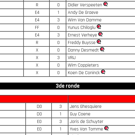
R
0
Didier Verspeeten
E4
1
Andy De Graeve
E4
3
Wim Van Damme
FF
0
Yunus Chiloglu
E4
3
Ernest Verheye
R
0
Freddy Buysse
X
0
Danny Desmedt
X
3
VRIJ
X
0
Wim Coppieters
X
0
Koen De Coninck
3de ronde
D0
3
Jens Ghesquiere
D0
1
Guy Coene
E0
3
Joris de Schuyter
E0
1
Yves Van Tomme