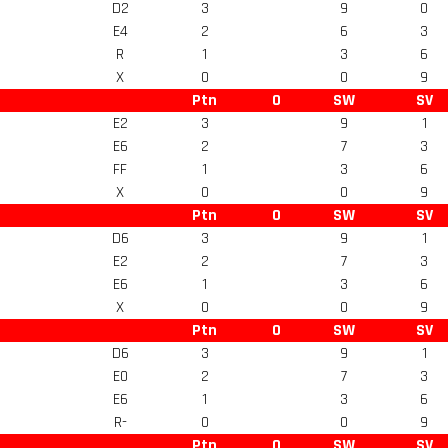
D2
3
9
0
E4
2
6
3
R
1
3
6
X
0
0
9
Ptn
O
SW
SV
E2
3
9
1
E6
2
7
3
FF
1
3
6
X
0
0
9
Ptn
O
SW
SV
D6
3
9
1
E2
2
7
3
E6
1
3
6
X
0
0
9
Ptn
O
SW
SV
D6
3
9
1
E0
2
7
3
E6
1
3
6
R-
0
0
9
Ptn
O
SW
SV