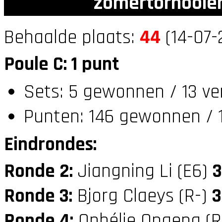
zomertornooien
Behaalde plaats:
44
(14-07-
Poule C: 1 punt
Sets: 5 gewonnen / 13 ve
Punten: 146 gewonnen / 1
Eindrondes:
Ronde 2:
Jiangning Li (E6)
3
Ronde 3:
Bjorg Claeys (R-)
3
Ronde 4:
Ophélie Ongena (R