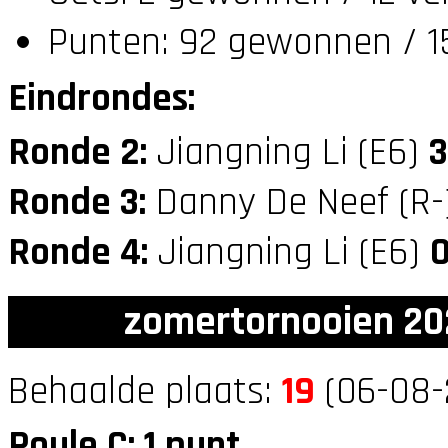
Punten: 92 gewonnen / 1
Eindrondes:
Ronde 2:
Jiangning Li (E6)
3
Ronde 3:
Danny De Neef (R
Ronde 4:
Jiangning Li (E6)
zomertornooien 20
Behaalde plaats:
19
(06-08-
Poule C: 1 punt