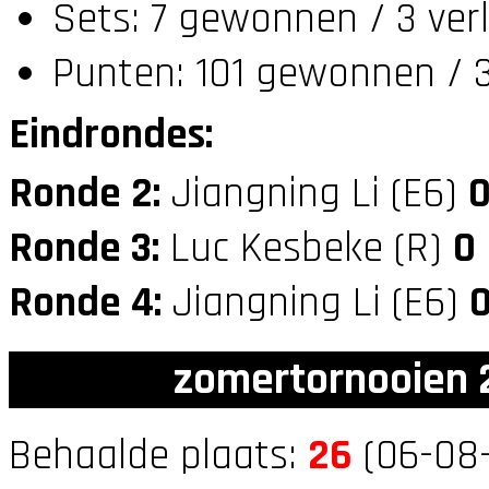
Sets: 7 gewonnen / 3 ver
Punten: 101 gewonnen / 3
Eindrondes:
Ronde 2:
Jiangning Li (E6)
Ronde 3:
Luc Kesbeke (R)
0
Ronde 4:
Jiangning Li (E6)
zomertornooien 2
Behaalde plaats:
26
(06-08-