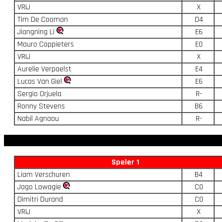
VRIJ
X
Tim De Cooman
D4
Jiangning Li
E6
Mauro Coppieters
E0
VRIJ
X
Aurelie Verpaelst
E4
Lucas Van Giel
E6
Sergio Orjuela
R-
Ronny Stevens
B6
Nabil Agnaou
R-
Speler 1
Liam Verschuren
B4
Jago Lowagie
C0
Dimitri Durand
C0
VRIJ
X