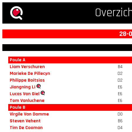
Overzic
28-0
Poule A
Liam Verschuren
B4
Marieke De Pillecyn
D2
Philippe Boitsios
D2
Jiangning Li
E6
Lucas Van Giel
E6
Tom Vanluchene
E6
Poule B
Virgile Van Damme
D0
Steven Vehent
B6
Tim De Cooman
D4