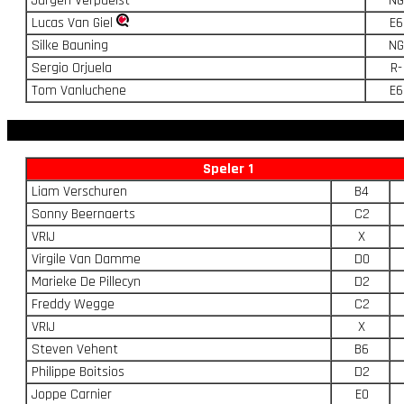
Jurgen Verpaelst
NG
Lucas Van Giel
E6
Silke Bauning
NG
Sergio Orjuela
R-
Tom Vanluchene
E6
Speler 1
Liam Verschuren
B4
Sonny Beernaerts
C2
VRIJ
X
Virgile Van Damme
D0
Marieke De Pillecyn
D2
Freddy Wegge
C2
VRIJ
X
Steven Vehent
B6
Philippe Boitsios
D2
Joppe Carnier
E0