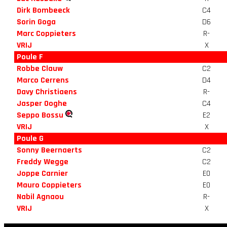
Dirk Bombeeck
C4
Sorin Goga
D6
Marc Coppieters
R-
VRIJ
X
Poule F
Robbe Clauw
C2
Marco Cerrens
D4
Davy Christiaens
R-
Jasper Ooghe
C4
Seppo Bossu
E2
VRIJ
X
Poule G
Sonny Beernaerts
C2
Freddy Wegge
C2
Joppe Carnier
E0
Mauro Coppieters
E0
Nabil Agnaou
R-
VRIJ
X