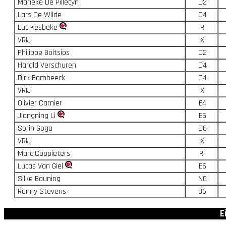
Marieke De Pillecyn
D2
Lars De Wilde
C4
Luc Kesbeke
R
VRIJ
X
Philippe Boitsios
D2
Harald Verschuren
D4
Dirk Bombeeck
C4
VRIJ
X
Olivier Carnier
E4
Jiangning Li
E6
Sorin Goga
D6
VRIJ
X
Marc Coppieters
R-
Lucas Van Giel
E6
Silke Bauning
NG
Ronny Stevens
B6
E