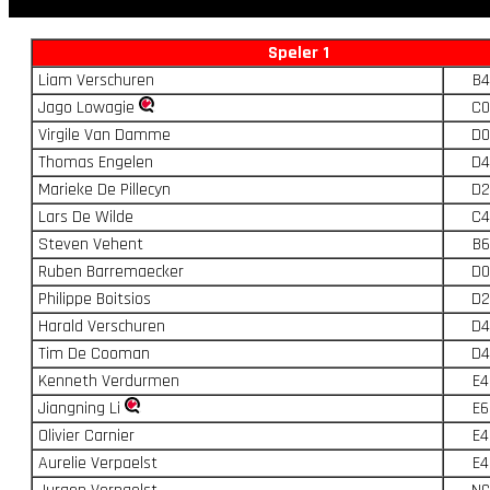
Speler 1
Liam Verschuren
B4
Jago Lowagie
C0
Virgile Van Damme
D0
Thomas Engelen
D4
Marieke De Pillecyn
D2
Lars De Wilde
C4
Steven Vehent
B6
Ruben Barremaecker
D0
Philippe Boitsios
D2
Harald Verschuren
D4
Tim De Cooman
D4
Kenneth Verdurmen
E4
Jiangning Li
E6
Olivier Carnier
E4
Aurelie Verpaelst
E4