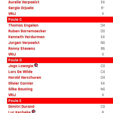
Aurelie Verpaelst
E4
Sergio Orjuela
R-
VRIJ
X
Poule C
Thomas Engelen
D4
Ruben Barremaecker
D0
Kenneth Verdurmen
E4
Jurgen Verpaelst
NG
Ronny Stevens
B6
VRIJ
X
Poule D
Jago Lowagie
C0
Lars De Wilde
C4
Harald Verschuren
D4
Olivier Carnier
E4
Silke Bauning
NG
VRIJ
X
Poule E
Dimitri Durand
C0
Luc Kesbeke
R