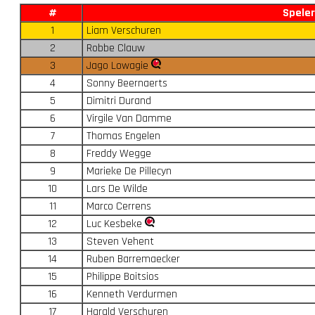
#
Speler
1
Liam Verschuren
2
Robbe Clauw
3
Jago Lowagie
4
Sonny Beernaerts
5
Dimitri Durand
6
Virgile Van Damme
7
Thomas Engelen
8
Freddy Wegge
9
Marieke De Pillecyn
10
Lars De Wilde
11
Marco Cerrens
12
Luc Kesbeke
13
Steven Vehent
14
Ruben Barremaecker
15
Philippe Boitsios
16
Kenneth Verdurmen
17
Harald Verschuren