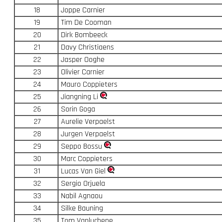
18
Joppe Carnier
19
Tim De Cooman
20
Dirk Bombeeck
21
Davy Christiaens
22
Jasper Ooghe
23
Olivier Carnier
24
Mauro Coppieters
25
Jiangning Li
26
Sorin Goga
27
Aurelie Verpaelst
28
Jurgen Verpaelst
29
Seppo Bossu
30
Marc Coppieters
31
Lucas Van Giel
32
Sergio Orjuela
33
Nabil Agnaou
34
Silke Bauning
35
Tom Vanluchene