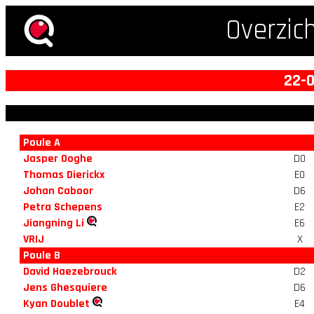
Overzic
22-0
Poule A
Jasper Ooghe
D0
Thomas Dierickx
E0
Johan Caboor
D6
Petra Schepens
E2
Jiangning Li
E6
VRIJ
X
Poule B
David Haezebrouck
D2
Jens Ghesquiere
D6
Kyan Doublet
E4