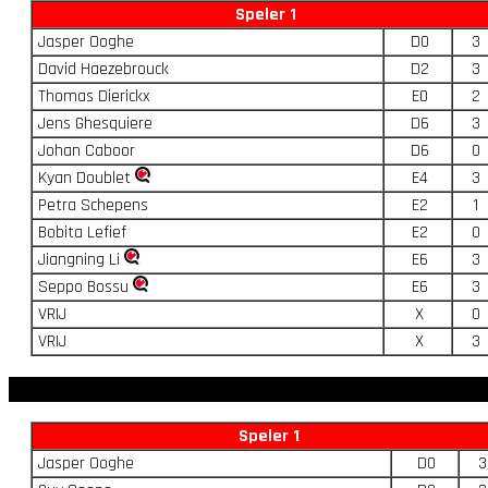
Speler 1
Jasper Ooghe
D0
3
David Haezebrouck
D2
3
Thomas Dierickx
E0
2
Jens Ghesquiere
D6
3
Johan Caboor
D6
0
Kyan Doublet
E4
3
Petra Schepens
E2
1
Bobita Lefief
E2
0
Jiangning Li
E6
3
Seppo Bossu
E6
3
VRIJ
X
0
VRIJ
X
3
Speler 1
Jasper Ooghe
D0
3