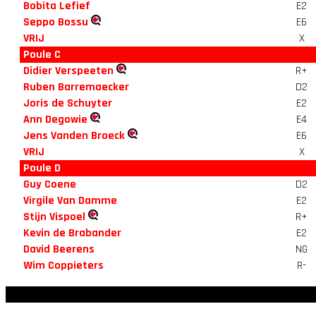
Bobita Lefief
E2
Seppo Bossu
E6
VRIJ
X
Poule C
Didier Verspeeten
R+
Ruben Barremaecker
D2
Joris de Schuyter
E2
Ann Degowie
E4
Jens Vanden Broeck
E6
VRIJ
X
Poule D
Guy Coene
D2
Virgile Van Damme
E2
Stijn Vispoel
R+
Kevin de Brabander
E2
David Beerens
NG
Wim Coppieters
R-