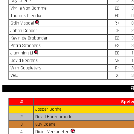
Guy Coene
D2
3
Virgile Van Damme
E2
3
Thomas Dierickx
E0
0
Stijn Vispoel
R+
0
Johan Caboor
D6
2
Kevin de Brabander
E2
3
Petra Schepens
E2
3
Jiangning Li
E6
1
David Beerens
NG
1
Wim Coppieters
R-
3
VRIJ
X
3
E
#
Spele
1
Jasper Ooghe
2
David Haezebrouck
3
Guy Coene
4
Didier Verspeeten