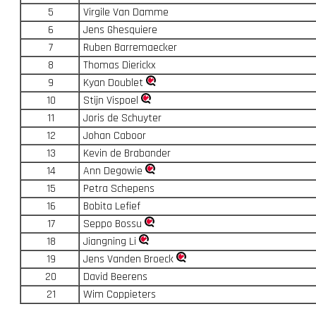
5
Virgile Van Damme
6
Jens Ghesquiere
7
Ruben Barremaecker
8
Thomas Dierickx
9
Kyan Doublet
10
Stijn Vispoel
11
Joris de Schuyter
12
Johan Caboor
13
Kevin de Brabander
14
Ann Degowie
15
Petra Schepens
16
Bobita Lefief
17
Seppo Bossu
18
Jiangning Li
19
Jens Vanden Broeck
20
David Beerens
21
Wim Coppieters