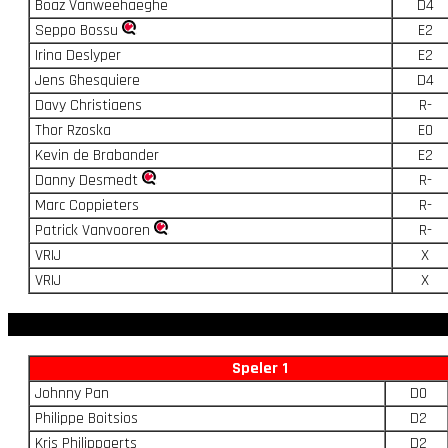
Boaz Vanweehaeghe
D4
Seppo Bossu
E2
Irina Deslyper
E2
Jens Ghesquiere
D4
Davy Christiaens
R-
Thor Rzoska
E0
Kevin de Brabander
E2
Danny Desmedt
R-
Marc Coppieters
R-
Patrick Vanvooren
R-
VRIJ
X
VRIJ
X
Speler 1
Johnny Pan
D0
Philippe Boitsios
D2
Kris Philippaerts
D2