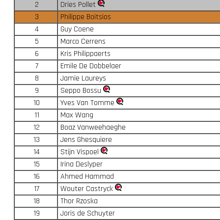
2
Dries Pollet
3
Philippe Boitsios
4
Guy Coene
5
Marco Cerrens
6
Kris Philippaerts
7
Emile De Dobbelaer
8
Jamie Laureys
9
Seppo Bossu
10
Yves Van Tomme
11
Max Wang
12
Boaz Vanweehaeghe
13
Jens Ghesquiere
14
Stijn Vispoel
15
Irina Deslyper
16
Ahmed Hammad
17
Wouter Castryck
18
Thor Rzoska
19
Joris de Schuyter