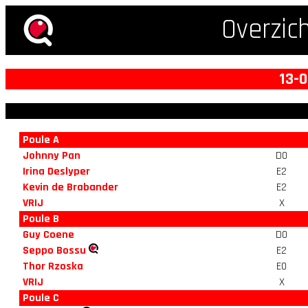
Overzic
13-0
Poule A
Johnny Pan
D0
Irina Deslyper
E2
Kevin de Brabander
E2
VRIJ
X
Poule B
Guy Coene
D0
Seppo Bossu
E2
Thor Rzoska
E0
VRIJ
X
Poule C