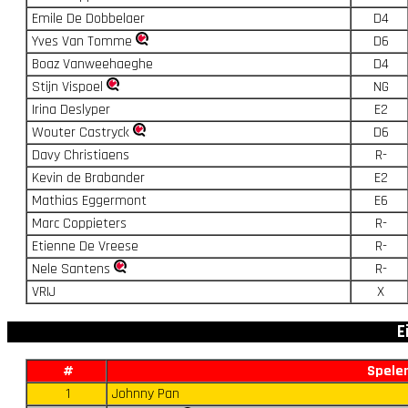
Emile De Dobbelaer
D4
Yves Van Tomme
D6
Boaz Vanweehaeghe
D4
Stijn Vispoel
NG
Irina Deslyper
E2
Wouter Castryck
D6
Davy Christiaens
R-
Kevin de Brabander
E2
Mathias Eggermont
E6
Marc Coppieters
R-
Etienne De Vreese
R-
Nele Santens
R-
VRIJ
X
E
#
Spele
1
Johnny Pan