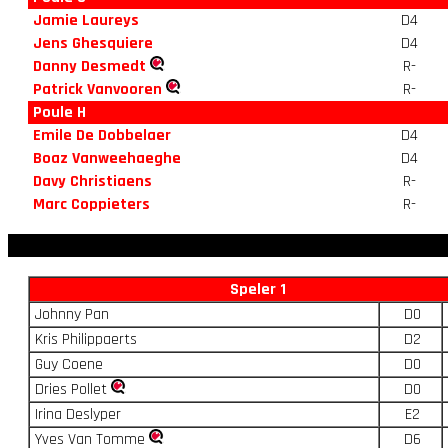
Jamie Laureys
D4
Jens Ghesquiere
D4
Danny Desmedt
R-
Patrick Vanvooren
R-
Poule H
Emile De Dobbelaer
D4
Boaz Vanweehaeghe
D4
Davy Christiaens
R-
Marc Coppieters
R-
Speler 1
Johnny Pan
D0
Kris Philippaerts
D2
Guy Coene
D0
Dries Pollet
D0
Irina Deslyper
E2
Yves Van Tomme
D6