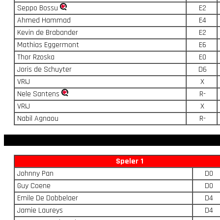
Seppo Bossu
E2
Ahmed Hammad
E4
Kevin de Brabander
E2
Mathias Eggermont
E6
Thor Rzoska
E0
Joris de Schuyter
D6
VRIJ
X
Nele Santens
R-
VRIJ
X
Nabil Agnaou
R-
Speler 1
Johnny Pan
D0
Guy Coene
D0
Emile De Dobbelaer
D4
Jamie Laureys
D4