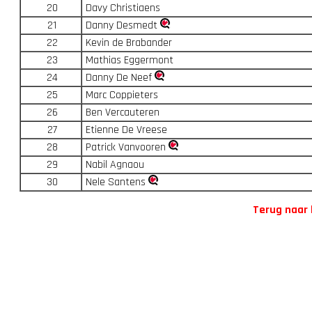
20
Davy Christiaens
21
Danny Desmedt
22
Kevin de Brabander
23
Mathias Eggermont
24
Danny De Neef
25
Marc Coppieters
26
Ben Vercauteren
27
Etienne De Vreese
28
Patrick Vanvooren
29
Nabil Agnaou
30
Nele Santens
Terug naar 