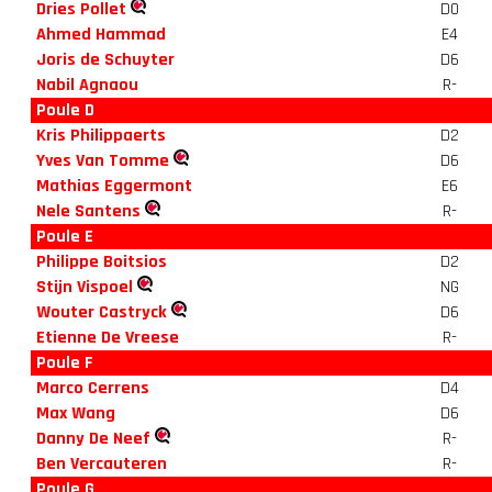
Dries Pollet
D0
Ahmed Hammad
E4
Joris de Schuyter
D6
Nabil Agnaou
R-
Poule D
Kris Philippaerts
D2
Yves Van Tomme
D6
Mathias Eggermont
E6
Nele Santens
R-
Poule E
Philippe Boitsios
D2
Stijn Vispoel
NG
Wouter Castryck
D6
Etienne De Vreese
R-
Poule F
Marco Cerrens
D4
Max Wang
D6
Danny De Neef
R-
Ben Vercauteren
R-
Poule G