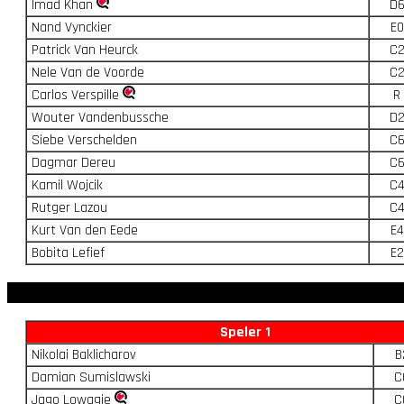
Imad Khan
D
Nand Vynckier
E0
Patrick Van Heurck
C
Nele Van de Voorde
C
Carlos Verspille
R
Wouter Vandenbussche
D
Siebe Verschelden
C
Dagmar Dereu
C
Kamil Wojcik
C
Rutger Lazou
C
Kurt Van den Eede
E4
Bobita Lefief
E2
Speler 1
Nikolai Baklicharov
B
Damian Sumislawski
C
Jago Lowagie
C