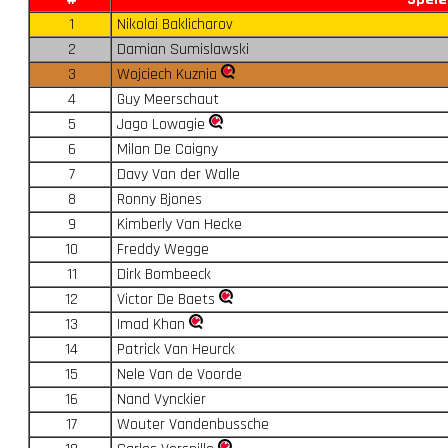
1
Nikolai Baklicharov
2
Damian Sumislawski
3
Wojciech Kuznia
4
Guy Meerschaut
5
Jago Lowagie
6
Milan De Caigny
7
Davy Van der Walle
8
Ronny Bjones
9
Kimberly Van Hecke
10
Freddy Wegge
11
Dirk Bombeeck
12
Victor De Baets
13
Imad Khan
14
Patrick Van Heurck
15
Nele Van de Voorde
16
Nand Vynckier
17
Wouter Vandenbussche