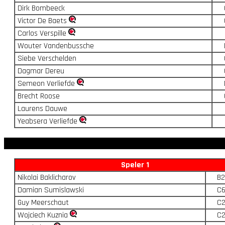
Dirk Bombeeck
Victor De Baets
Carlos Verspille
Wouter Vandenbussche
Siebe Verschelden
Dagmar Dereu
Semeon Verliefde
Brecht Roose
Laurens Dauwe
Yeabsera Verliefde
Speler 1
Nikolai Baklicharov
B2
Damian Sumislawski
C
Guy Meerschaut
C
Wojciech Kuznia
C