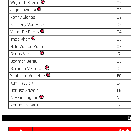
Wojciech Kuznia
C2
Jago Lowagie
C0
Ronny Bjones
D2
Kimberly Van Hecke
D2
Victor De Baets
C4
Imad Khan
D6
Nele Van de Voorde
C2
Carlos Verspille
R
Dagmar Dereu
C6
Semeon Verliefde
D6
Yeabsera Verliefde
E0
Kamil Wojcik
C4
Dariusz Sawala
E6
Alessio Lugnan
NG
Adriana Sawala
R
E
#
Spele