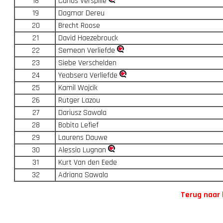
18
Carlos Verspille
19
Dagmar Dereu
20
Brecht Roose
21
David Haezebrouck
22
Semeon Verliefde
23
Siebe Verschelden
24
Yeabsera Verliefde
25
Kamil Wojcik
26
Rutger Lazou
27
Dariusz Sawala
28
Bobita Lefief
29
Laurens Dauwe
30
Alessio Lugnan
31
Kurt Van den Eede
32
Adriana Sawala
Terug naar 