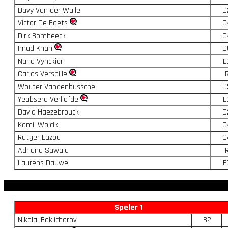
Davy Van der Walle
D
Victor De Baets
C
Dirk Bombeeck
C
Imad Khan
D
Nand Vynckier
E
Carlos Verspille
Wouter Vandenbussche
D
Yeabsera Verliefde
E
David Haezebrouck
D
Kamil Wojcik
C
Rutger Lazou
C
Adriana Sawala
Laurens Dauwe
E
Speler 1
Nikolai Baklicharov
B2