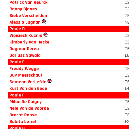
Patrick Van Heurck
C
Ronny Bjones
D
Siebe Verschelden
C
Alessio Lugnan
N
Poule D
Wojciech Kuznia
C
Kimberly Van Hecke
D
Dagmar Dereu
C
Dariusz Sawala
E
Poule E
Freddy Wegge
C
Guy Meerschaut
C
Semeon Verliefde
D
Kurt Van den Eede
E
Poule F
Milan De Caigny
D
Nele Van de Voorde
C
Brecht Roose
C
Bobita Lefief
E
Poule G