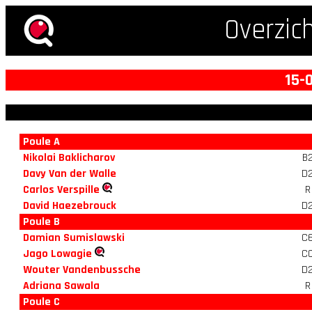
Overzic
15-
Poule A
Nikolai Baklicharov
B
Davy Van der Walle
D
Carlos Verspille
R
David Haezebrouck
D
Poule B
Damian Sumislawski
C
Jago Lowagie
C
Wouter Vandenbussche
D
Adriana Sawala
R
Poule C