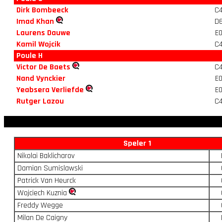
Dirk Bombeeck
C
Imad Khan
D
Laurens Dauwe
E
Kamil Wojcik
C
Poule H
Victor De Baets
C
Nand Vynckier
E
Yeabsera Verliefde
E
Rutger Lazou
C
Speler 1
Nikolai Baklicharov
Damian Sumislawski
Patrick Van Heurck
Wojciech Kuznia
Freddy Wegge
Milan De Caigny