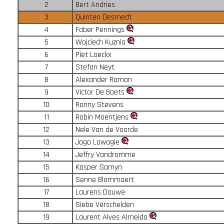
2
Bert Andries
3
Quinten Desmedt
4
Faber Pennings
5
Wojciech Kuznia
6
Piet Loeckx
7
Stefan Neyt
8
Alexander Ramon
9
Victor De Baets
10
Ronny Stevens
11
Robin Moentjens
12
Nele Van de Voorde
13
Jago Lowagie
14
Jeffry Vandromme
15
Kasper Samyn
16
Senne Blommaert
17
Laurens Dauwe
18
Siebe Verschelden
19
Laurent Alves Almeida