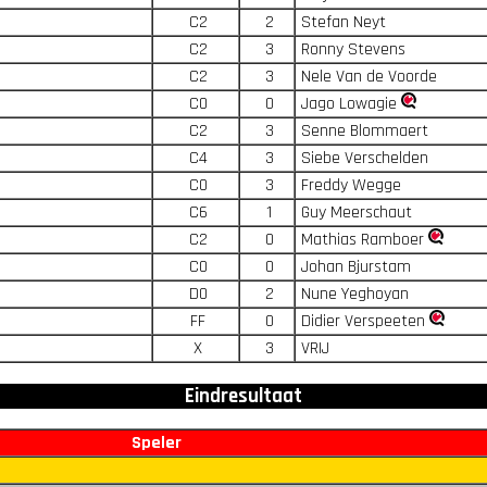
C2
2
Stefan Neyt
C2
3
Ronny Stevens
C2
3
Nele Van de Voorde
C0
0
Jago Lowagie
C2
3
Senne Blommaert
C4
3
Siebe Verschelden
C0
3
Freddy Wegge
C6
1
Guy Meerschaut
C2
0
Mathias Ramboer
C0
0
Johan Bjurstam
D0
2
Nune Yeghoyan
FF
0
Didier Verspeeten
X
3
VRIJ
Eindresultaat
Speler