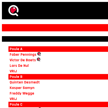
Poule A
Faber Pennings
Victor De Baets
Lars De Nul
VRIJ
Poule B
Quinten Desmedt
Kasper Samyn
Freddy Wegge
VRIJ
Poule C