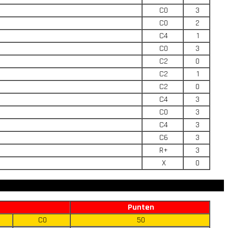
C0
3
C0
2
C4
1
C0
3
C2
0
C2
1
C2
0
C4
3
C0
3
C4
3
C6
3
R+
3
X
0
Punten
C0
50