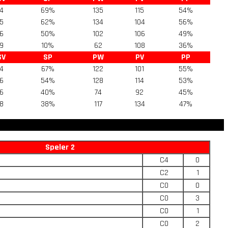
4
69%
135
115
54%
5
62%
134
104
56%
6
50%
102
106
49%
9
10%
62
108
36%
SV
SP
PW
PV
PP
4
67%
122
101
55%
6
54%
128
114
53%
6
40%
74
92
45%
8
38%
117
134
47%
Speler 2
C4
0
C2
1
C0
0
C0
3
C0
1
C0
2