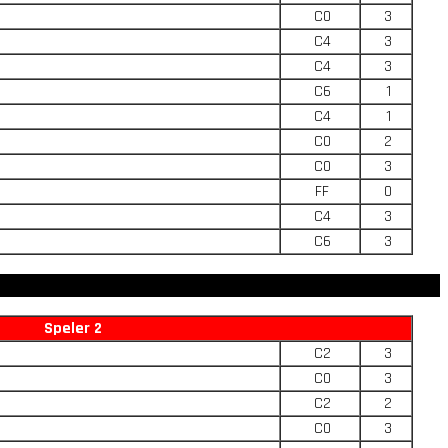
C0
3
C4
3
C4
3
C6
1
C4
1
C0
2
C0
3
FF
0
C4
3
C6
3
Speler 2
C2
3
C0
3
C2
2
C0
3