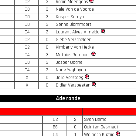
C2
3
Robin Moentjens
C0
3
Nele Van de Voorde
C0
3
Kasper Samyn
C0
3
Senne Blommaert
C4
3
Laurent Alves Almeida
C2
0
Siebe Verschelden
C2
0
Kimberly Van Hecke
C4
3
Mathias Ramboer
C0
3
Jasper Ooghe
C4
3
Nune Yeghoyan
X
0
Jelle Versteeg
X
0
Didier Verspeeten
4de ronde
C2
2
Sven Demol
B6
0
Quinten Desmedt
C4
1
Wojciech Kuznia