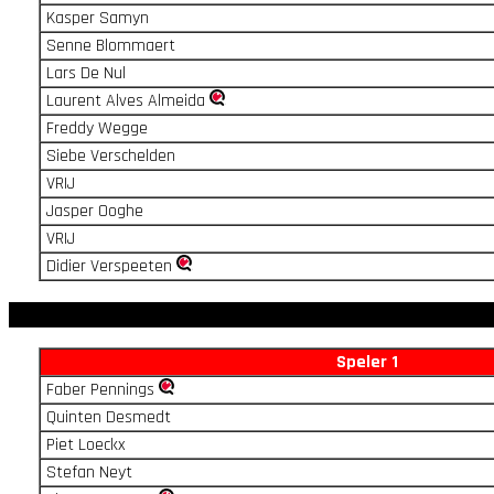
Kasper Samyn
Senne Blommaert
Lars De Nul
Laurent Alves Almeida
Freddy Wegge
Siebe Verschelden
VRIJ
Jasper Ooghe
VRIJ
Didier Verspeeten
Speler 1
Faber Pennings
Quinten Desmedt
Piet Loeckx
Stefan Neyt