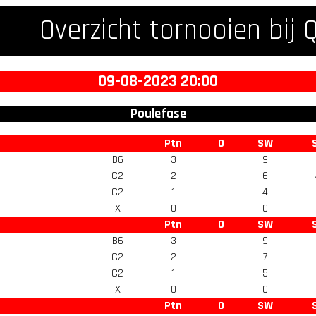
Overzicht tornooien bij 
09-08-2023 20:00
Poulefase
Ptn
O
SW
B6
3
9
C2
2
6
C2
1
4
X
0
0
Ptn
O
SW
B6
3
9
C2
2
7
C2
1
5
X
0
0
Ptn
O
SW