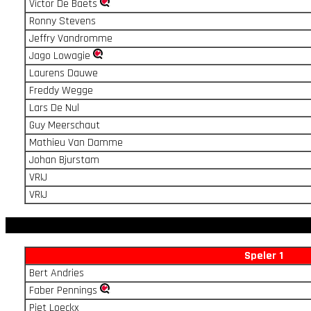
Victor De Baets
Ronny Stevens
Jeffry Vandromme
Jago Lowagie
Laurens Dauwe
Freddy Wegge
Lars De Nul
Guy Meerschaut
Mathieu Van Damme
Johan Bjurstam
VRIJ
VRIJ
Speler 1
Bert Andries
Faber Pennings
Piet Loeckx