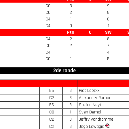
C0
3
9
C0
2
8
C4
1
6
C4
0
1
Ptn
O
SW
C4
2
8
C0
2
7
C4
1
4
C0
1
5
2de ronde
B6
3
Piet Loeckx
C2
3
Alexander Ramon
B6
3
Stefan Neyt
C0
1
Sven Demol
C2
3
Jeffry Vandromme
C2
3
Jago Lowagie