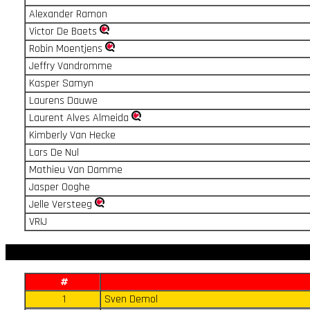
Alexander Ramon
Victor De Baets
Robin Moentjens
Jeffry Vandromme
Kasper Samyn
Laurens Dauwe
Laurent Alves Almeida
Kimberly Van Hecke
Lars De Nul
Mathieu Van Damme
Jasper Ooghe
Jelle Versteeg
VRIJ
#
1
Sven Demol