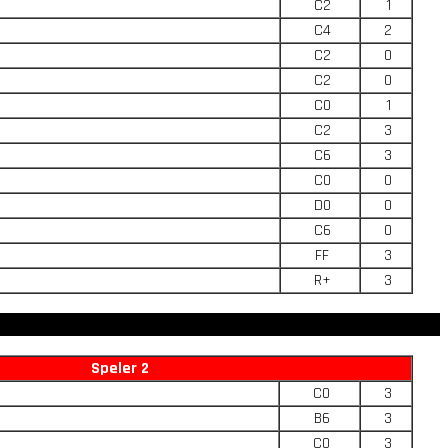
C2
1
C4
2
C2
0
C2
0
C0
1
C2
3
C6
3
C0
0
D0
0
C6
0
FF
3
R+
3
Speler 2
C0
3
B6
3
C0
3