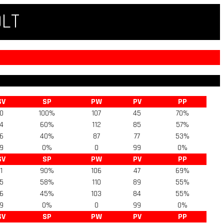
QLT
SV
SP
PW
PV
PP
0
100%
107
45
70%
4
60%
112
85
57%
6
40%
87
77
53%
9
0%
0
99
0%
SV
SP
PW
PV
PP
1
90%
106
47
69%
5
58%
110
89
55%
6
45%
103
84
55%
9
0%
0
99
0%
SV
SP
PW
PV
PP