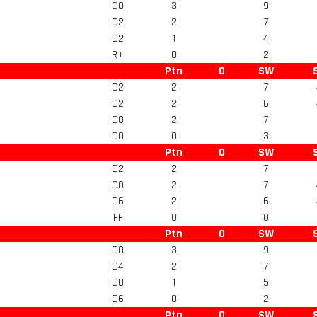
C0
3
9
C2
2
7
C2
1
4
R+
0
2
Ptn
O
SW
C2
2
7
C2
2
6
C0
2
7
D0
0
3
Ptn
O
SW
C2
2
7
C0
2
7
C6
2
6
FF
0
0
Ptn
O
SW
C0
3
9
C4
2
7
C0
1
5
C6
0
2
Ptn
O
SW