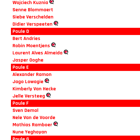
Wojciech Kuznia
Senne Blommaert
Siebe Verschelden
Didier Verspeeten
Poule D
Bert Andries
Robin Moentjens
Laurent Alves Almeida
Jasper Ooghe
Poule E
Alexander Ramon
Jago Lowagie
Kimberly Van Hecke
Jelle Versteeg
Poule F
Sven Demol
Nele Van de Voorde
Mathias Ramboer
Nune Yeghoyan
Poule G