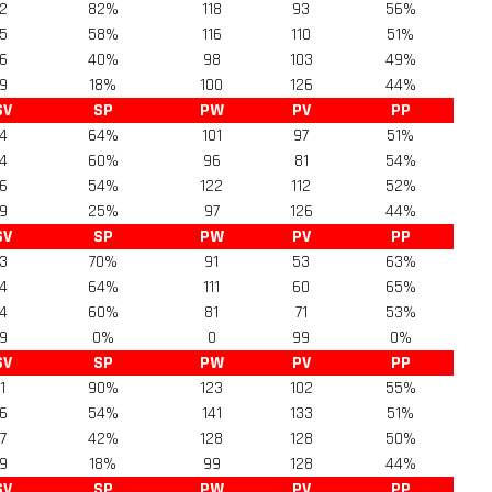
2
82%
118
93
56%
5
58%
116
110
51%
6
40%
98
103
49%
9
18%
100
126
44%
SV
SP
PW
PV
PP
4
64%
101
97
51%
4
60%
96
81
54%
6
54%
122
112
52%
9
25%
97
126
44%
SV
SP
PW
PV
PP
3
70%
91
53
63%
4
64%
111
60
65%
4
60%
81
71
53%
9
0%
0
99
0%
SV
SP
PW
PV
PP
1
90%
123
102
55%
6
54%
141
133
51%
7
42%
128
128
50%
9
18%
99
128
44%
SV
SP
PW
PV
PP