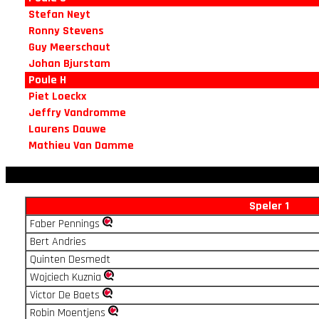
Stefan Neyt
Ronny Stevens
Guy Meerschaut
Johan Bjurstam
Poule H
Piet Loeckx
Jeffry Vandromme
Laurens Dauwe
Mathieu Van Damme
Speler 1
Faber Pennings
Bert Andries
Quinten Desmedt
Wojciech Kuznia
Victor De Baets
Robin Moentjens