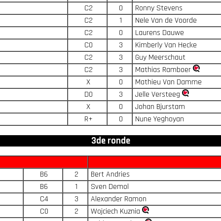
C2
0
Ronny Stevens
C2
1
Nele Van de Voorde
C2
0
Laurens Dauwe
C0
3
Kimberly Van Hecke
C2
3
Guy Meerschaut
C2
3
Mathias Ramboer
X
0
Mathieu Van Damme
D0
3
Jelle Versteeg
X
0
Johan Bjurstam
R+
0
Nune Yeghoyan
3de ronde
B6
2
Bert Andries
B6
1
Sven Demol
C4
3
Alexander Ramon
C0
2
Wojciech Kuznia