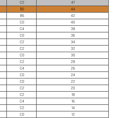
C2
47
B6
44
B6
42
C0
40
C4
38
C0
36
C2
34
C2
32
C0
30
C2
28
C4
26
C0
24
C0
22
C2
20
C2
18
C4
16
C2
14
C0
12