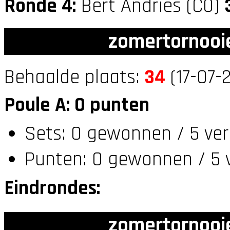
Ronde 4:
Bert Andries (C0)
zomertornooi
Behaalde plaats:
34
(17-07-
Poule A: 0 punten
Sets: 0 gewonnen / 5 ver
Punten: 0 gewonnen / 5 
Eindrondes:
zomertornooi