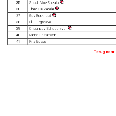
35
Shadi Abu-Sheala
36
Theo De Waele
37
Guy Eeckhaut
38
Lili Burgraeve
39
Chauncey Schapdryver
40
Mona Bosschem
41
Kris Buyse
Terug naar 