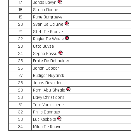
17
Jonas Bovyn
18
Simon Donné
19
Rune Burgraeve
20
Sven De Caluwe
21
Steff De Graeve
22
Rogier De Waele
23
Otto Buyse
24
Seppo Bossu
25
Emile De Dobbelaer
26
Johan Caboor
27
Rudiger Nuytinck
28
Jonas Devulder
29
Rami Abu-Sheala
30
Davy Christiaens
31
Tom Vanluchene
32
Philip Dannaux
33
Luc Kesbeke
34
Milan De Roover