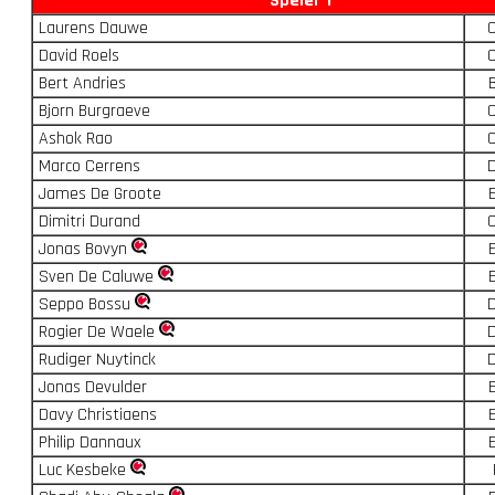
Speler 1
Laurens Dauwe
David Roels
Bert Andries
Bjorn Burgraeve
Ashok Rao
Marco Cerrens
James De Groote
Dimitri Durand
Jonas Bovyn
Sven De Caluwe
Seppo Bossu
Rogier De Waele
Rudiger Nuytinck
Jonas Devulder
Davy Christiaens
Philip Dannaux
Luc Kesbeke