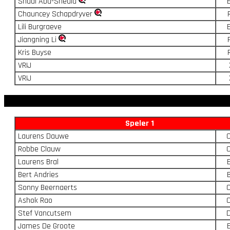
Shadi Abu-Sheala
Chauncey Schapdryver
Lili Burgraeve
Jiangning Li
Kris Buyse
VRIJ
VRIJ
Speler 1
Laurens Dauwe
Robbe Clauw
Laurens Bral
Bert Andries
Sonny Beernaerts
Ashok Rao
Stef Vancutsem
James De Groote