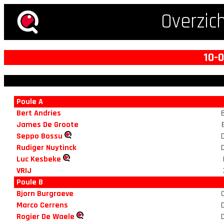
Overzic
10-
Poule A
Bert Andries
James De Groote
Seppo Bossu
Rudiger Nuytinck
Luc Kesbeke
VRIJ
Poule B
Bjorn Burgraeve
Marco Cerrens
Rogier De Waele