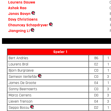
Laurens Dauwe
Ashok Rao
Jonas Bovyn
Davy Christiaens
Chauncey Schapdryver
Jiangning Li
Speler 1
Bert Andries
B6
1
Laurens Bral
E2
1
Bjorn Burgraeve
C0
1
Semeon Verliefde
C0
3
James De Groote
E4
1
Sonny Beernaerts
C0
3
Marco Cerrens
D0
3
Lieven Trenson
E4
3
Seppo Bossu
D2
1