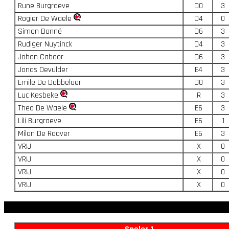
Rune Burgraeve
D0
3
Rogier De Waele
D4
0
Simon Donné
D6
3
Rudiger Nuytinck
D4
3
Johan Caboor
D6
3
Jonas Devulder
E4
3
Emile De Dobbelaer
D0
3
Luc Kesbeke
R
3
Theo De Waele
E6
3
Lili Burgraeve
E6
1
Milan De Roover
E6
3
VRIJ
X
0
VRIJ
X
0
VRIJ
X
0
VRIJ
X
0