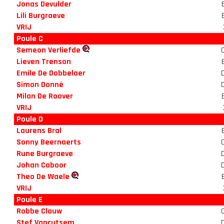
Jonas Devulder
Lili Burgraeve
VRIJ
Poule C
Semeon Verliefde
Lieven Trenson
Emile De Dobbelaer
Simon Donné
Milan De Roover
VRIJ
Poule D
Laurens Bral
Sonny Beernaerts
Rune Burgraeve
Johan Caboor
Theo De Waele
VRIJ
Poule E
Robbe Clauw
Stef Vancutsem