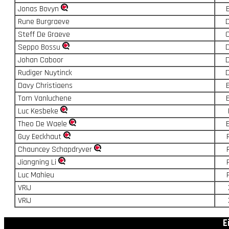
Jonas Bovyn
Rune Burgraeve
Steff De Graeve
Seppo Bossu
Johan Caboor
Rudiger Nuytinck
Davy Christiaens
Tom Vanluchene
Luc Kesbeke
Theo De Waele
Guy Eeckhaut
Chauncey Schapdryver
Jiangning Li
Luc Mahieu
VRIJ
VRIJ
E