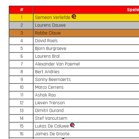
#
Spele
1
Semeon Verliefde
2
Laurens Dauwe
3
Robbe Clauw
4
David Roels
5
Bjorn Burgraeve
6
Laurens Bral
7
Alexander Van Paemel
8
Bert Andries
9
Sonny Beernaerts
10
Marco Cerrens
11
Ashok Rao
12
Lieven Trenson
13
Dimitri Durand
14
Stef Vancutsem
15
Lukas De Caluwe
16
James De Groote