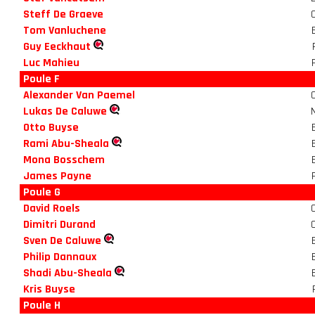
Steff De Graeve
Tom Vanluchene
Guy Eeckhaut
Luc Mahieu
Poule F
Alexander Van Paemel
Lukas De Caluwe
Otto Buyse
Rami Abu-Sheala
Mona Bosschem
James Payne
Poule G
David Roels
Dimitri Durand
Sven De Caluwe
Philip Dannaux
Shadi Abu-Sheala
Kris Buyse
Poule H