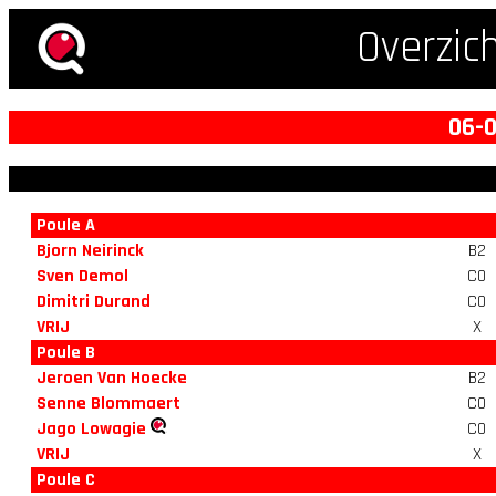
Overzic
06-0
Poule A
Bjorn Neirinck
B2
Sven Demol
C0
Dimitri Durand
C0
VRIJ
X
Poule B
Jeroen Van Hoecke
B2
Senne Blommaert
C0
Jago Lowagie
C0
VRIJ
X
Poule C