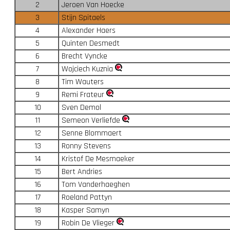
2
Jeroen Van Hoecke
3
Stijn Spitaels
4
Alexander Haers
5
Quinten Desmedt
6
Brecht Vyncke
7
Wojciech Kuznia
8
Tim Wauters
9
Remi Frateur
10
Sven Demol
11
Semeon Verliefde
12
Senne Blommaert
13
Ronny Stevens
14
Kristof De Mesmaeker
15
Bert Andries
16
Tom Vanderhaeghen
17
Roeland Pattyn
18
Kasper Samyn
19
Robin De Vlieger