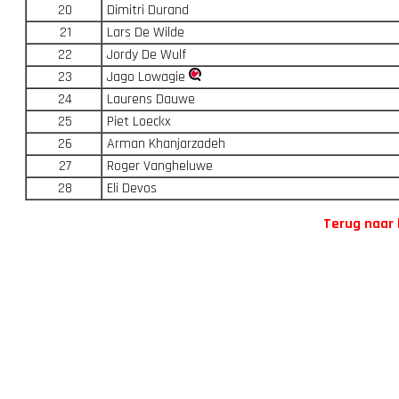
20
Dimitri Durand
21
Lars De Wilde
22
Jordy De Wulf
23
Jago Lowagie
24
Laurens Dauwe
25
Piet Loeckx
26
Arman Khanjarzadeh
27
Roger Vangheluwe
28
Eli Devos
Terug naar 