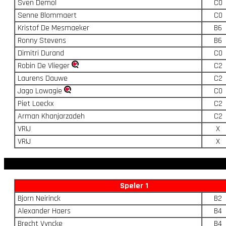
Sven Demol
C0
Senne Blommaert
C0
Kristof De Mesmaeker
B6
Ronny Stevens
B6
Dimitri Durand
C0
Robin De Vlieger
C2
Laurens Dauwe
C2
Jago Lowagie
C0
Piet Loeckx
C2
Arman Khanjarzadeh
C2
VRIJ
X
VRIJ
X
Speler 1
Bjorn Neirinck
B2
Alexander Haers
B4
Brecht Vyncke
B4