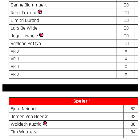
Senne Blommaert
C0
Remi Frateur
C0
Dimitri Durand
C0
Lars De Wilde
C0
Jago Lowagie
C0
Roeland Pattyn
C0
VRIJ
X
VRIJ
X
VRIJ
X
VRIJ
X
Speler 1
Bjorn Neirinck
B2
Jeroen Van Hoecke
B2
Wojciech Kuznia
B6
Tim Wauters
B4