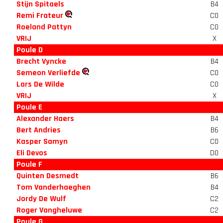
Stijn Spitaels
B4
Remi Frateur
C0
Roeland Pattyn
C0
VRIJ
X
Poule D
Brecht Vyncke
B4
Semeon Verliefde
C0
Lars De Wilde
C0
VRIJ
X
Poule E
Alexander Haers
B4
Bert Andries
B6
Kasper Samyn
C0
Eli Devos
D0
Poule F
Quinten Desmedt
B6
Tom Vanderhaeghen
B4
Jordy De Wulf
C2
Roger Vangheluwe
C2
Poule G