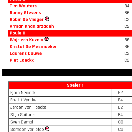
Tim Wauters
B4
Ronny Stevens
B6
Robin De Vlieger
C2
Arman Khanjarzadeh
C2
Poule H
Wojciech Kuznia
B6
Kristof De Mesmaeker
B6
Laurens Dauwe
C2
Piet Loeckx
C2
Speler 1
Bjorn Neirinck
B2
Brecht Vyncke
B4
Jeroen Van Hoecke
B2
Stijn Spitaels
B4
Sven Demol
C0
Semeon Verliefde
C0