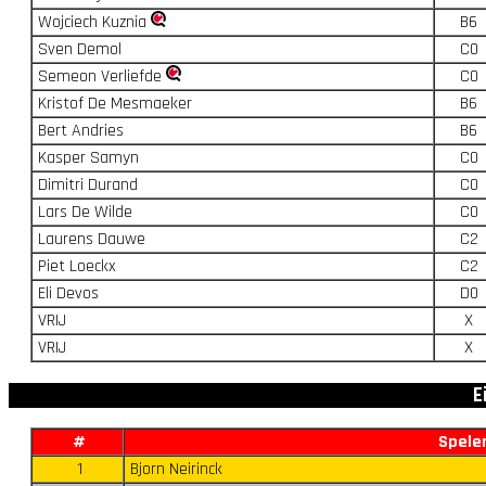
Wojciech Kuznia
B6
Sven Demol
C0
Semeon Verliefde
C0
Kristof De Mesmaeker
B6
Bert Andries
B6
Kasper Samyn
C0
Dimitri Durand
C0
Lars De Wilde
C0
Laurens Dauwe
C2
Piet Loeckx
C2
Eli Devos
D0
VRIJ
X
VRIJ
X
E
#
Spele
1
Bjorn Neirinck